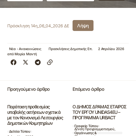
Λήψη
Πρόσκληση 14η_06_04_2026 ΔΕ
Νέα - Ανακοινώσεις
Προσκλήσεις Δημοτικής Επ.
2 Απριλίου 2026
από
Μαρία Μαντή
Προηγούμενο άρθρο
Επόμενο άρθρο
Παράταση προθεσμίας
Ο ΔΗΜΟΣ ΔΡΑΜΑΣ ΕΤΑΙΡΟΣ
υποβολής αιτήσεων σχετικά
ΤΟΥ ΕΡΓΟΥ UNIDAS4EU –
με τον Κανονισμό Λειτουργίας
ΠΡΟΓΡΑΜΜΑ URBACT
Δημοτικών Κοιμητηρίων
Γραφείο Τύπου
Δ/νση Προγραμματισμού,
Δελτία Τύπου
Οργάνωσης &