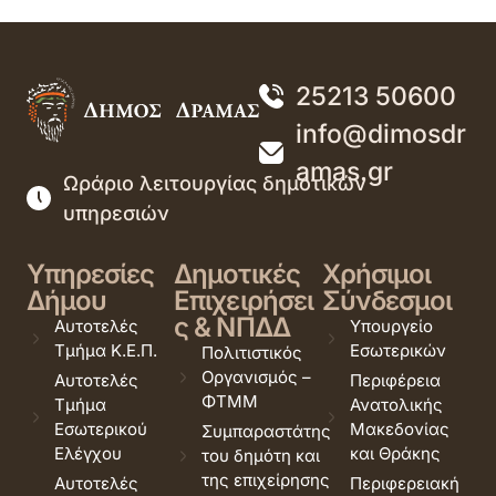
25213 50600
info@dimosdr
amas.gr
Ωράριο λειτουργίας δημοτικών
υπηρεσιών
Υπηρεσίες
Δημοτικές
Χρήσιμοι
Δήμου
Επιχειρήσει
Σύνδεσμοι
ς & ΝΠΔΔ
Αυτοτελές
Υπουργείο
Τμήμα Κ.Ε.Π.
Εσωτερικών
Πολιτιστικός
Οργανισμός –
Αυτοτελές
Περιφέρεια
ΦΤΜΜ
Τμήμα
Ανατολικής
Εσωτερικού
Μακεδονίας
Συμπαραστάτης
Ελέγχου
και Θράκης
του δημότη και
της επιχείρησης
Αυτοτελές
Περιφερειακή