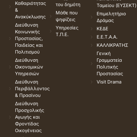
Καθαριότητας
του δημότη
Ταμείου (ΕΥΣΕΚΤ)
&
Μάθε που
Επιμελητήριο
Ανακύκλωσης
ψηφίζεις
Δράμας
Διεύθυνση
Υπηρεσίες
ΚΕΔΕ
Κοινωνικής
Τ.Π.Ε.
Ε.Ε.Τ.Α.Α.
Προστασίας,
Παιδείας και
ΚΑΛΛΙΚΡΑΤΗΣ
Πολιτισμού
Γενική
Διεύθυνση
Γραμματεία
Οικονομικών
Πολιτικής
Υπηρεσιών
Προστασίας
Διεύθυνση
Visit Drama
Περιβάλλοντος
& Πρασίνου
Διεύθυνση
Προσχολικής
Αγωγής και
Φροντίδας
Οικογένειας