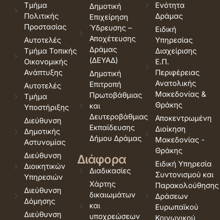
Τμήμα
Ενότητα
Δημοτική
Πολιτικής
Δράμας
Επιχείρηση
Προστασίας
Ύδρευσης –
Ειδική
Αποχέτευσης
Αυτοτελές
Υπηρεσίας
Δράμας
Τμήμα Τοπικής
Διαχείρισης
(ΔΕΥΑΔ)
Οικονομικής
Ε.Π.
Ανάπτυξης
Περιφέρειας
Δημοτική
Ανατολικής
Επιτροπή
Αυτοτελές
Μακεδονίας &
Πρωτοβάθμιας
Τμήμα
Θράκης
και
Υποστήριξης
Δευτεροβάθμιας
Αποκεντρωμένη
Διεύθυνση
Εκπαίδευσης
Διοίκηση
Δημοτικής
Δήμου Δράμας
Μακεδονίας -
Αστυνομίας
Θράκης
Διεύθυνση
Διάφορα
Ειδική Υπηρεσία
Διοικητικών
Διαδικασίες
Συντονισμού και
Υπηρεσιών
Χάρτης
Παρακολούθησης
Διεύθυνση
δικαιωμάτων
Δράσεων
Δόμησης
και
Ευρωπαϊκού
Διεύθυνση
υποχρεώσεων
Κοινωνικού