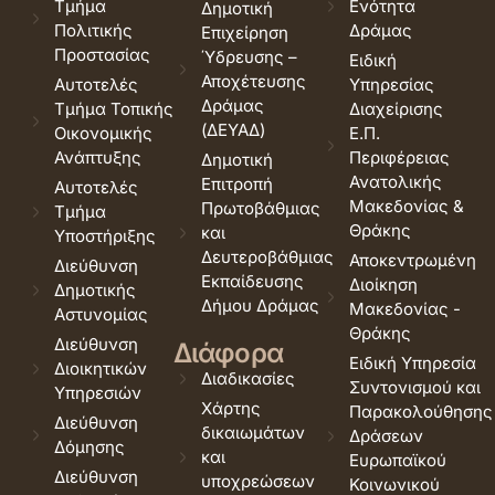
Τμήμα
Ενότητα
Δημοτική
Πολιτικής
Δράμας
Επιχείρηση
Προστασίας
Ύδρευσης –
Ειδική
Αποχέτευσης
Αυτοτελές
Υπηρεσίας
Δράμας
Τμήμα Τοπικής
Διαχείρισης
(ΔΕΥΑΔ)
Οικονομικής
Ε.Π.
Ανάπτυξης
Περιφέρειας
Δημοτική
Ανατολικής
Επιτροπή
Αυτοτελές
Μακεδονίας &
Πρωτοβάθμιας
Τμήμα
Θράκης
και
Υποστήριξης
Δευτεροβάθμιας
Αποκεντρωμένη
Διεύθυνση
Εκπαίδευσης
Διοίκηση
Δημοτικής
Δήμου Δράμας
Μακεδονίας -
Αστυνομίας
Θράκης
Διεύθυνση
Διάφορα
Ειδική Υπηρεσία
Διοικητικών
Διαδικασίες
Συντονισμού και
Υπηρεσιών
Χάρτης
Παρακολούθησης
Διεύθυνση
δικαιωμάτων
Δράσεων
Δόμησης
και
Ευρωπαϊκού
Διεύθυνση
υποχρεώσεων
Κοινωνικού