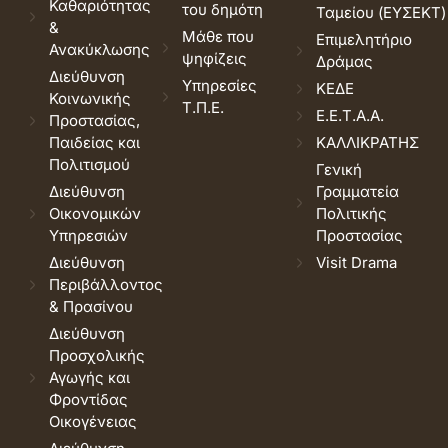
Καθαριότητας
του δημότη
Ταμείου (ΕΥΣΕΚΤ)
&
Μάθε που
Επιμελητήριο
Ανακύκλωσης
ψηφίζεις
Δράμας
Διεύθυνση
Υπηρεσίες
ΚΕΔΕ
Κοινωνικής
Τ.Π.Ε.
Ε.Ε.Τ.Α.Α.
Προστασίας,
Παιδείας και
ΚΑΛΛΙΚΡΑΤΗΣ
Πολιτισμού
Γενική
Διεύθυνση
Γραμματεία
Οικονομικών
Πολιτικής
Υπηρεσιών
Προστασίας
Διεύθυνση
Visit Drama
Περιβάλλοντος
& Πρασίνου
Διεύθυνση
Προσχολικής
Αγωγής και
Φροντίδας
Οικογένειας