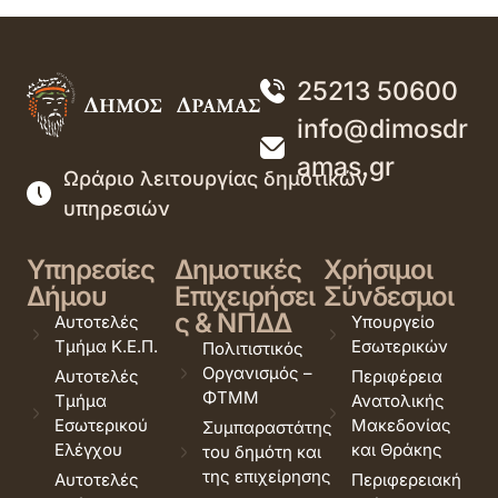
25213 50600
info@dimosdr
amas.gr
Ωράριο λειτουργίας δημοτικών
υπηρεσιών
Υπηρεσίες
Δημοτικές
Χρήσιμοι
Δήμου
Επιχειρήσει
Σύνδεσμοι
ς & ΝΠΔΔ
Αυτοτελές
Υπουργείο
Τμήμα Κ.Ε.Π.
Εσωτερικών
Πολιτιστικός
Οργανισμός –
Αυτοτελές
Περιφέρεια
ΦΤΜΜ
Τμήμα
Ανατολικής
Εσωτερικού
Μακεδονίας
Συμπαραστάτης
Ελέγχου
και Θράκης
του δημότη και
της επιχείρησης
Αυτοτελές
Περιφερειακή