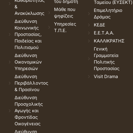
Καθαριότητας
του δημότη
Ταμείου (ΕΥΣΕΚΤ)
&
Μάθε που
Επιμελητήριο
Ανακύκλωσης
ψηφίζεις
Δράμας
Διεύθυνση
Υπηρεσίες
ΚΕΔΕ
Κοινωνικής
Τ.Π.Ε.
Ε.Ε.Τ.Α.Α.
Προστασίας,
Παιδείας και
ΚΑΛΛΙΚΡΑΤΗΣ
Πολιτισμού
Γενική
Διεύθυνση
Γραμματεία
Οικονομικών
Πολιτικής
Υπηρεσιών
Προστασίας
Διεύθυνση
Visit Drama
Περιβάλλοντος
& Πρασίνου
Διεύθυνση
Προσχολικής
Αγωγής και
Φροντίδας
Οικογένειας
Διεύθυνση