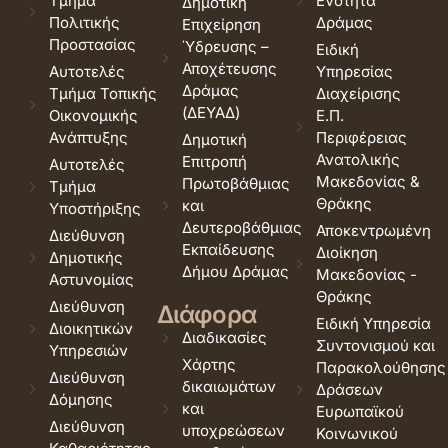
Τμήμα
Ενότητα
Δημοτική
Πολιτικής
Δράμας
Επιχείρηση
Προστασίας
Ύδρευσης –
Ειδική
Αποχέτευσης
Αυτοτελές
Υπηρεσίας
Δράμας
Τμήμα Τοπικής
Διαχείρισης
(ΔΕΥΑΔ)
Οικονομικής
Ε.Π.
Ανάπτυξης
Περιφέρειας
Δημοτική
Ανατολικής
Επιτροπή
Αυτοτελές
Μακεδονίας &
Πρωτοβάθμιας
Τμήμα
Θράκης
και
Υποστήριξης
Δευτεροβάθμιας
Αποκεντρωμένη
Διεύθυνση
Εκπαίδευσης
Διοίκηση
Δημοτικής
Δήμου Δράμας
Μακεδονίας -
Αστυνομίας
Θράκης
Διεύθυνση
Διάφορα
Ειδική Υπηρεσία
Διοικητικών
Διαδικασίες
Συντονισμού και
Υπηρεσιών
Χάρτης
Παρακολούθησης
Διεύθυνση
δικαιωμάτων
Δράσεων
Δόμησης
και
Ευρωπαϊκού
Διεύθυνση
υποχρεώσεων
Κοινωνικού