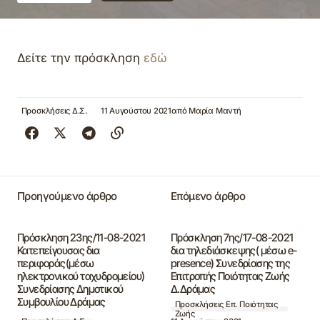
Δείτε την πρόσκληση
εδώ
Προσκλήσεις Δ.Σ.
11 Αυγούστου 2021
από
Μαρία Μαντή
Προηγούμενο άρθρο
Επόμενο άρθρο
Πρόσκληση 23ης/11-08-2021
Πρόσκληση 7ης/17-08-2021
Κατεπείγουσας δια
δια τηλεδιάσκεψης( μέσω e-
περιφοράς(μέσω
presence) Συνεδρίασης της
ηλεκτρονικού ταχυδρομείου)
Επιτροπής Ποιότητας Ζωής
Συνεδρίασης Δημοτικού
Δ.Δράμας
Συμβουλίου Δράμας
Προσκλήσεις Επ. Ποιότητας
Ζωής