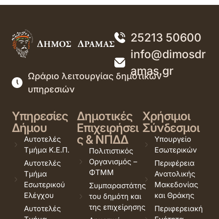
25213 50600
info@dimosdr
amas.gr
Ωράριο λειτουργίας δημοτικών
υπηρεσιών
Υπηρεσίες
Δημοτικές
Χρήσιμοι
Δήμου
Επιχειρήσει
Σύνδεσμοι
ς & ΝΠΔΔ
Αυτοτελές
Υπουργείο
Τμήμα Κ.Ε.Π.
Εσωτερικών
Πολιτιστικός
Οργανισμός –
Αυτοτελές
Περιφέρεια
ΦΤΜΜ
Τμήμα
Ανατολικής
Εσωτερικού
Μακεδονίας
Συμπαραστάτης
Ελέγχου
και Θράκης
του δημότη και
της επιχείρησης
Αυτοτελές
Περιφερειακή