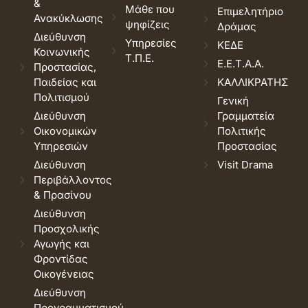
&
Μάθε που
Επιμελητήριο
Ανακύκλωσης
ψηφίζεις
Δράμας
Διεύθυνση
Υπηρεσίες
ΚΕΔΕ
Κοινωνικής
Τ.Π.Ε.
Ε.Ε.Τ.Α.Α.
Προστασίας,
Παιδείας και
ΚΑΛΛΙΚΡΑΤΗΣ
Πολιτισμού
Γενική
Διεύθυνση
Γραμματεία
Οικονομικών
Πολιτικής
Υπηρεσιών
Προστασίας
Διεύθυνση
Visit Drama
Περιβάλλοντος
& Πρασίνου
Διεύθυνση
Προσχολικής
Αγωγής και
Φροντίδας
Οικογένειας
Διεύθυνση
Προγραμματισμού,