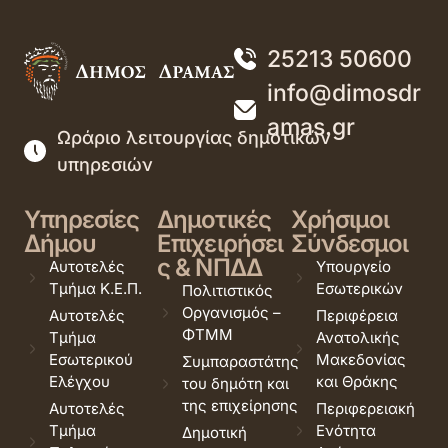
25213 50600
info@dimosdr
amas.gr
Ωράριο λειτουργίας δημοτικών
υπηρεσιών
Υπηρεσίες
Δημοτικές
Χρήσιμοι
Δήμου
Επιχειρήσει
Σύνδεσμοι
ς & ΝΠΔΔ
Αυτοτελές
Υπουργείο
Τμήμα Κ.Ε.Π.
Εσωτερικών
Πολιτιστικός
Οργανισμός –
Αυτοτελές
Περιφέρεια
ΦΤΜΜ
Τμήμα
Ανατολικής
Εσωτερικού
Μακεδονίας
Συμπαραστάτης
Ελέγχου
και Θράκης
του δημότη και
της επιχείρησης
Αυτοτελές
Περιφερειακή
Τμήμα
Ενότητα
Δημοτική