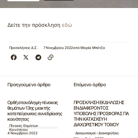
Δείτε την πρόσκληση
εδώ
Προσκλήσεις Δ.Σ.
7 Νοεμβρίου 2022
από
Μαρία Μπότζα
Προηγούμενο άρθρο
Επόμενο άρθρο
Ορθή επανάληψη-πίνακας
ΠΡΟΣΚΛΗΣΗ ΕΚΔΗΛΩΣΗΣ
θεμάτων 13ης μεικτής
ΕΝΔΙΑΦΕΡΟΝΤΟΣ
κατεπείγουσας συνεδρίασης
ΥΠΟΒΟΛΗΣ ΠΡΟΣΦΟΡΑΣ ΓΙΑ
κοινότητας
ΤΗΝ ΚΑΤΑΣΚΕΥΗ
ΔΙΑΧΩΡΙΣΤΙΚΟΥ ΤΟΙΧΟΥ
Πίνακες Θεμάτων
Κοινότητας
4 Νοεμβρίου 2022
Διαγωνισμοί - Διακηρύξεις