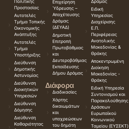
Πολιτικής
Δράμας
Επιχείρηση
Προστασίας
Ύδρευσης –
Ειδική
Αποχέτευσης
Αυτοτελές
Υπηρεσίας
Δράμας
Τμήμα Τοπικής
Διαχείρισης
(ΔΕΥΑΔ)
Οικονομικής
Ε.Π.
Ανάπτυξης
Περιφέρειας
Δημοτική
Ανατολικής
Επιτροπή
Αυτοτελές
Μακεδονίας &
Πρωτοβάθμιας
Τμήμα
Θράκης
και
Υποστήριξης
Δευτεροβάθμιας
Αποκεντρωμένη
Διεύθυνση
Εκπαίδευσης
Διοίκηση
Δημοτικής
Δήμου Δράμας
Μακεδονίας -
Αστυνομίας
Θράκης
Διεύθυνση
Διάφορα
Ειδική Υπηρεσία
Διοικητικών
Διαδικασίες
Συντονισμού και
Υπηρεσιών
Χάρτης
Παρακολούθησης
Διεύθυνση
δικαιωμάτων
Δράσεων
Δόμησης
και
Ευρωπαϊκού
Διεύθυνση
υποχρεώσεων
Κοινωνικού
Καθαριότητας
του δημότη
Ταμείου (ΕΥΣΕΚΤ)