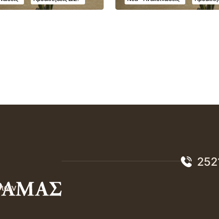
252
σιών