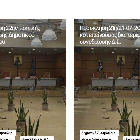
η 22ης τακτικής
Πρόσκληση 21η/21-07-2
σης Δημοτικού
κατεπείγουσας δια περι
ου
συνεδρίασης Δ.Σ.
μβούλιο
Δημοτικό Συμβούλιο
ινώσεις
Προσκλήσεις Δ.Σ.
Νέα - Ανακοινώσεις
Προσκλήσ