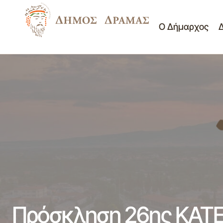
Ο Δήμαρχος
ΠΡΟΣΚΛΗΣΗ ΕΚΔΗΛΩΣΗΣ
ΕΝΔΙΑΦΕΡΟΝΤΟΣ ΥΠΟΒΟΛΗΣ
Π
Προσκλήσεις
ΠΡΟΣΦΟΡΑΣ ΓΙΑ ΜΙΣΘΩΣΗ
Δ.Σ.
σ
ΣΥΣΤΗΜΑΤΟΣ ΚΕΝΤΡΙΚΗΣ ΘΕΡΜΑΝΣΗΣ
ΕΞΕΔΡΑΣ ΟΝΕΙΡΟΥΠΟΛΗΣ 2022-2023
Πρόσκληση 26ης ΚΑΤ