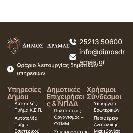
25213 50600
info@dimosdr
amas.gr
Ωράριο λειτουργίας δημοτικών
υπηρεσιών
Υπηρεσίες
Δημοτικές
Χρήσιμοι
Δήμου
Επιχειρήσει
Σύνδεσμοι
ς & ΝΠΔΔ
Αυτοτελές
Υπουργείο
Τμήμα Κ.Ε.Π.
Εσωτερικών
Πολιτιστικός
Οργανισμός –
Αυτοτελές
Περιφέρεια
ΦΤΜΜ
Τμήμα
Ανατολικής
Εσωτερικού
Μακεδονίας
Συμπαραστάτης