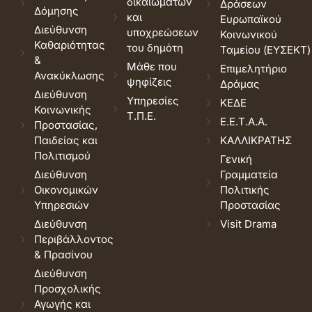
δικαιωμάτων
Δράσεων
Δόμησης
και
Ευρωπαϊκού
Διεύθυνση
υποχρεώσεων
Κοινωνικού
Καθαριότητας
του δημότη
Ταμείου (ΕΥΣΕΚΤ)
&
Μάθε που
Επιμελητήριο
Ανακύκλωσης
ψηφίζεις
Δράμας
Διεύθυνση
Υπηρεσίες
ΚΕΔΕ
Κοινωνικής
Τ.Π.Ε.
Ε.Ε.Τ.Α.Α.
Προστασίας,
Παιδείας και
ΚΑΛΛΙΚΡΑΤΗΣ
Πολιτισμού
Γενική
Διεύθυνση
Γραμματεία
Οικονομικών
Πολιτικής
Υπηρεσιών
Προστασίας
Διεύθυνση
Visit Drama
Περιβάλλοντος
& Πρασίνου
Διεύθυνση
Προσχολικής
Αγωγής και