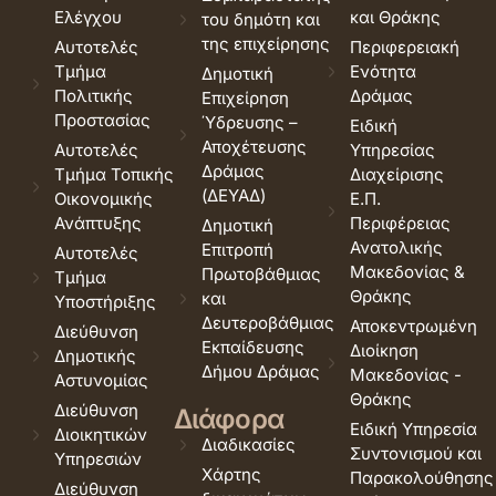
Ελέγχου
και Θράκης
του δημότη και
της επιχείρησης
Αυτοτελές
Περιφερειακή
Τμήμα
Ενότητα
Δημοτική
Πολιτικής
Δράμας
Επιχείρηση
Προστασίας
Ύδρευσης –
Ειδική
Αποχέτευσης
Αυτοτελές
Υπηρεσίας
Δράμας
Τμήμα Τοπικής
Διαχείρισης
(ΔΕΥΑΔ)
Οικονομικής
Ε.Π.
Ανάπτυξης
Περιφέρειας
Δημοτική
Ανατολικής
Επιτροπή
Αυτοτελές
Μακεδονίας &
Πρωτοβάθμιας
Τμήμα
Θράκης
και
Υποστήριξης
Δευτεροβάθμιας
Αποκεντρωμένη
Διεύθυνση
Εκπαίδευσης
Διοίκηση
Δημοτικής
Δήμου Δράμας
Μακεδονίας -
Αστυνομίας
Θράκης
Διεύθυνση
Διάφορα
Ειδική Υπηρεσία
Διοικητικών
Διαδικασίες
Συντονισμού και
Υπηρεσιών
Χάρτης
Παρακολούθησης
Διεύθυνση