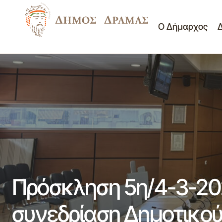
Ο Δήμαρχος
Δημοτικό Συμβούλιο
Πρόσκληση για την 4η/4-3-2025 ΕΙΔΙΚΗ
συνεδρίαση Δ.Σ. ημέρα Τρίτη και ώρα
Νέα - Ανακοινώσεις
18.00μ.μ.
Προσκλήσεις Δ.Σ.
Πρόσκληση 5η/4-3-20
συνεδρίαση Δημοτικού