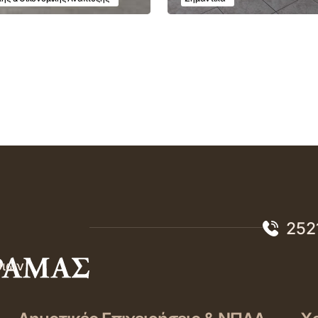
252
σιών