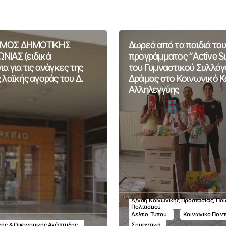
ΜΟΣ ΔΗΜΟΤΙΚΗΣ
Δωρεά από τα παιδιά του
ΝΙΑΣ (ειδικά
προγράμματος “Active 
α για τις ανάγκες της
του Γυμναστικού Συλλόγ
 λαϊκής αγοράς του Δ.
Δράμας στο Κοινωνικό 
Αλληλεγγύης
Δ/νση Κοινωνικής Προστασίας, Παι
Πολιτισμού
Δελτία Τύπου
Κοινωνικό Παν
ικής & Οικονομικής Ανάπτυξης
Σημαντικά