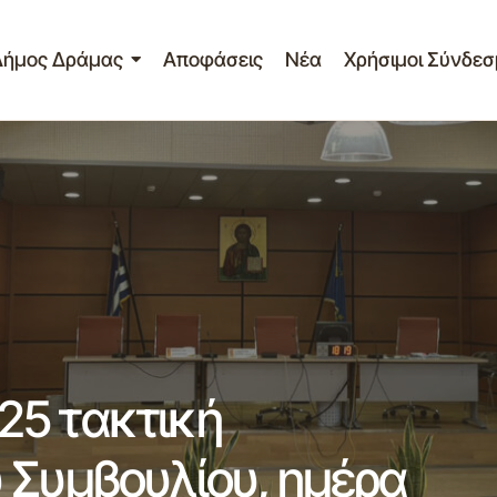
Δήμος Δράμας
Αποφάσεις
Νέα
Χρήσιμοι Σύνδεσ
Πρόσκληση 5η/4-3-2025 τακτική συνεδρίασ
Συμβουλίου, ημέρα Τρίτη και ώρα 19.00μ.μ.
25 τακτική
 Συμβουλίου, ημέρα