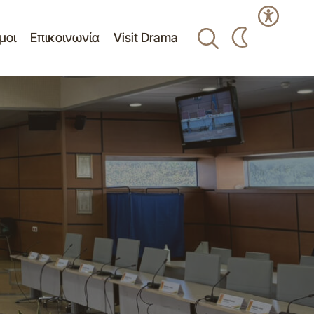
μοι
Επικοινωνία
Visit Drama
Πίνακας ανάρτησης θεμάτων της 1ης
η Δημοτικού
συνεδρίασης κοινότητας Δράμας
(27/02/2025)