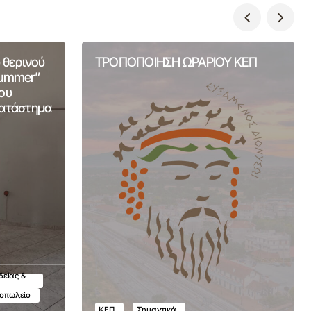
 θερινού
ΤΡΟΠΟΠΟΙΗΣΗ ΩΡΑΡΙΟΥ ΚΕΠ
Summer”
ου
Κατάστημα
δείας &
τοπωλείο
ΚΕΠ
Σημαντικά