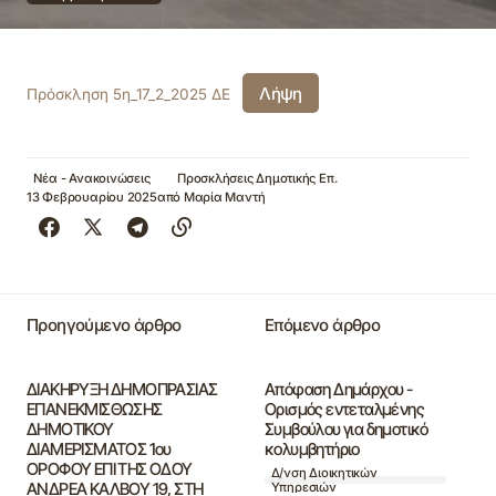
Λήψη
Πρόσκληση 5η_17_2_2025 ΔΕ
Νέα - Ανακοινώσεις
Προσκλήσεις Δημοτικής Επ.
13 Φεβρουαρίου 2025
από
Μαρία Μαντή
Προηγούμενο άρθρο
Επόμενο άρθρο
ΔΙΑΚΗΡΥΞΗ ΔΗΜΟΠΡΑΣΙΑΣ
Απόφαση Δημάρχου -
ΕΠΑΝΕΚΜΙΣΘΩΣΗΣ
Ορισμός εντεταλμένης
ΔΗΜΟΤΙΚΟΥ
Συμβούλου για δημοτικό
ΔΙΑΜΕΡΙΣΜΑΤΟΣ 1ου
κολυμβητήριο
ΟΡΟΦΟΥ ΕΠΙ ΤΗΣ ΟΔΟΥ
Δ/νση Διοικητικών
ΑΝΔΡΕΑ ΚΑΛΒΟΥ 19, ΣΤΗ
Υπηρεσιών