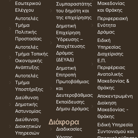
Εσωτερικού
Μακεδονίας
Συμπαραστάτης
Ελέγχου
και Θράκης
του δημότη και
της επιχείρησης
Αυτοτελές
Περιφερειακή
Τμήμα
Ενότητα
Δημοτική
Πολιτικής
Δράμας
Επιχείρηση
Προστασίας
Ύδρευσης –
Ειδική
Αποχέτευσης
Αυτοτελές
Υπηρεσίας
Δράμας
Τμήμα Τοπικής
Διαχείρισης
(ΔΕΥΑΔ)
Οικονομικής
Ε.Π.
Ανάπτυξης
Περιφέρειας
Δημοτική
Ανατολικής
Επιτροπή
Αυτοτελές
Μακεδονίας &
Πρωτοβάθμιας
Τμήμα
Θράκης
και
Υποστήριξης
Δευτεροβάθμιας
Αποκεντρωμένη
Διεύθυνση
Εκπαίδευσης
Διοίκηση
Δημοτικής
Δήμου Δράμας
Μακεδονίας -
Αστυνομίας
Θράκης
Διεύθυνση
Διάφορα
Ειδική Υπηρεσία
Διοικητικών
Διαδικασίες
Συντονισμού και
Υπηρεσιών
Χάρτης