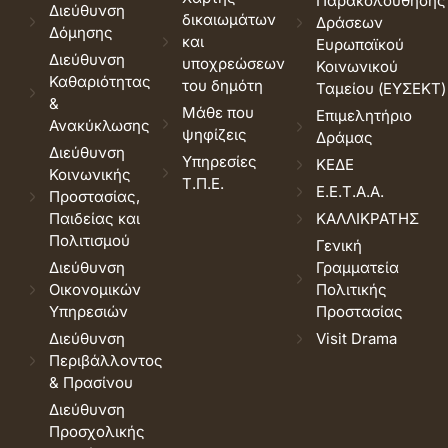
Παρακολούθησης
Διεύθυνση
δικαιωμάτων
Δράσεων
Δόμησης
και
Ευρωπαϊκού
Διεύθυνση
υποχρεώσεων
Κοινωνικού
Καθαριότητας
του δημότη
Ταμείου (ΕΥΣΕΚΤ)
&
Μάθε που
Επιμελητήριο
Ανακύκλωσης
ψηφίζεις
Δράμας
Διεύθυνση
Υπηρεσίες
ΚΕΔΕ
Κοινωνικής
Τ.Π.Ε.
Ε.Ε.Τ.Α.Α.
Προστασίας,
Παιδείας και
ΚΑΛΛΙΚΡΑΤΗΣ
Πολιτισμού
Γενική
Διεύθυνση
Γραμματεία
Οικονομικών
Πολιτικής
Υπηρεσιών
Προστασίας
Διεύθυνση
Visit Drama
Περιβάλλοντος
& Πρασίνου
Διεύθυνση
Προσχολικής