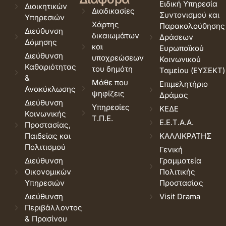
Ειδική Υπηρεσία
Διοικητικών
Διαδικασίες
Συντονισμού και
Υπηρεσιών
Χάρτης
Παρακολούθησης
Διεύθυνση
δικαιωμάτων
Δράσεων
Δόμησης
και
Ευρωπαϊκού
Διεύθυνση
υποχρεώσεων
Κοινωνικού
Καθαριότητας
του δημότη
Ταμείου (ΕΥΣΕΚΤ)
&
Μάθε που
Επιμελητήριο
Ανακύκλωσης
ψηφίζεις
Δράμας
Διεύθυνση
Υπηρεσίες
ΚΕΔΕ
Κοινωνικής
Τ.Π.Ε.
Ε.Ε.Τ.Α.Α.
Προστασίας,
Παιδείας και
ΚΑΛΛΙΚΡΑΤΗΣ
Πολιτισμού
Γενική
Διεύθυνση
Γραμματεία
Οικονομικών
Πολιτικής
Υπηρεσιών
Προστασίας
Διεύθυνση
Visit Drama
Περιβάλλοντος
& Πρασίνου