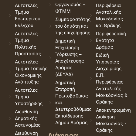
Οργανισμός –
Αυτοτελές
Περιφέρεια
ΦΤΜΜ
Τμήμα
Ανατολικής
Εσωτερικού
Μακεδονίας
Συμπαραστάτης
Ελέγχου
και Θράκης
του δημότη και
της επιχείρησης
Αυτοτελές
Περιφερειακή
Τμήμα
Ενότητα
Δημοτική
Πολιτικής
Δράμας
Επιχείρηση
Προστασίας
Ύδρευσης –
Ειδική
Αποχέτευσης
Αυτοτελές
Υπηρεσίας
Δράμας
Τμήμα Τοπικής
Διαχείρισης
(ΔΕΥΑΔ)
Οικονομικής
Ε.Π.
Ανάπτυξης
Περιφέρειας
Δημοτική
Ανατολικής
Επιτροπή
Αυτοτελές
Μακεδονίας &
Πρωτοβάθμιας
Τμήμα
Θράκης
και
Υποστήριξης
Δευτεροβάθμιας
Αποκεντρωμένη
Διεύθυνση
Εκπαίδευσης
Διοίκηση
Δημοτικής
Δήμου Δράμας
Μακεδονίας -
Αστυνομίας
Θράκης
Διεύθυνση
Διάφορα