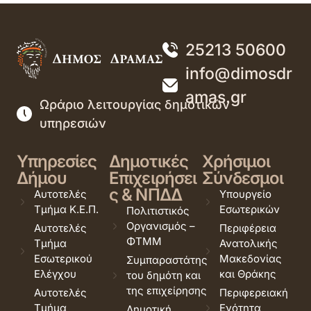
25213 50600
info@dimosdr
amas.gr
Ωράριο λειτουργίας δημοτικών
υπηρεσιών
Υπηρεσίες
Δημοτικές
Χρήσιμοι
Δήμου
Επιχειρήσει
Σύνδεσμοι
ς & ΝΠΔΔ
Αυτοτελές
Υπουργείο
Τμήμα Κ.Ε.Π.
Εσωτερικών
Πολιτιστικός
Οργανισμός –
Αυτοτελές
Περιφέρεια
ΦΤΜΜ
Τμήμα
Ανατολικής
Εσωτερικού
Μακεδονίας
Συμπαραστάτης
Ελέγχου
και Θράκης
του δημότη και
της επιχείρησης
Αυτοτελές
Περιφερειακή
Τμήμα
Ενότητα
Δημοτική