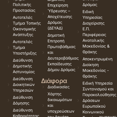
Πολιτικής
Δράμας
Επιχείρηση
Προστασίας
Ύδρευσης –
Ειδική
Αποχέτευσης
Αυτοτελές
Υπηρεσίας
Δράμας
Τμήμα Τοπικής
Διαχείρισης
(ΔΕΥΑΔ)
Οικονομικής
Ε.Π.
Ανάπτυξης
Περιφέρειας
Δημοτική
Ανατολικής
Επιτροπή
Αυτοτελές
Μακεδονίας &
Πρωτοβάθμιας
Τμήμα
Θράκης
και
Υποστήριξης
Δευτεροβάθμιας
Αποκεντρωμένη
Διεύθυνση
Εκπαίδευσης
Διοίκηση
Δημοτικής
Δήμου Δράμας
Μακεδονίας -
Αστυνομίας
Θράκης
Διεύθυνση
Διάφορα
Ειδική Υπηρεσία
Διοικητικών
Διαδικασίες
Συντονισμού και
Υπηρεσιών
Χάρτης
Παρακολούθησης
Διεύθυνση
δικαιωμάτων
Δράσεων
Δόμησης
και
Ευρωπαϊκού
Διεύθυνση
υποχρεώσεων
Κοινωνικού
Καθαριότητας
του δημότη