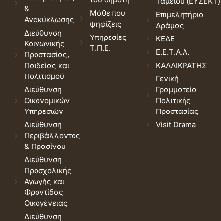
Ταμείου (ΕΥΣΕΚΤ)
&
Μάθε που
Επιμελητήριο
Ανακύκλωσης
ψηφίζεις
Δράμας
Διεύθυνση
Υπηρεσίες
ΚΕΔΕ
Κοινωνικής
Τ.Π.Ε.
Ε.Ε.Τ.Α.Α.
Προστασίας,
Παιδείας και
ΚΑΛΛΙΚΡΑΤΗΣ
Πολιτισμού
Γενική
Διεύθυνση
Γραμματεία
Οικονομικών
Πολιτικής
Υπηρεσιών
Προστασίας
Διεύθυνση
Visit Drama
Περιβάλλοντος
& Πρασίνου
Διεύθυνση
Προσχολικής
Αγωγής και
Φροντίδας
Οικογένειας
Διεύθυνση