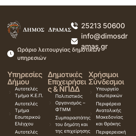
25213 50600
info@dimosdr
amas.gr
Ωράριο λειτουργίας δημοτικών
υπηρεσιών
Υπηρεσίες
Δημοτικές
Χρήσιμοι
Δήμου
Επιχειρήσει
Σύνδεσμοι
ς & ΝΠΔΔ
Αυτοτελές
Υπουργείο
Τμήμα Κ.Ε.Π.
Εσωτερικών
Πολιτιστικός
Οργανισμός –
Αυτοτελές
Περιφέρεια
ΦΤΜΜ
Τμήμα
Ανατολικής
Εσωτερικού
Μακεδονίας
Συμπαραστάτης
Ελέγχου
και Θράκης
του δημότη και
της επιχείρησης
Αυτοτελές
Περιφερειακή