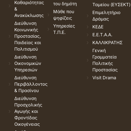
Καθαριότητας
του δημότη
Ταμείου (ΕΥΣΕΚΤ)
&
Μάθε που
Επιμελητήριο
Ανακύκλωσης
ψηφίζεις
Δράμας
Διεύθυνση
Υπηρεσίες
ΚΕΔΕ
Κοινωνικής
Τ.Π.Ε.
Ε.Ε.Τ.Α.Α.
Προστασίας,
Παιδείας και
ΚΑΛΛΙΚΡΑΤΗΣ
Πολιτισμού
Γενική
Διεύθυνση
Γραμματεία
Οικονομικών
Πολιτικής
Υπηρεσιών
Προστασίας
Διεύθυνση
Visit Drama
Περιβάλλοντος
& Πρασίνου
Διεύθυνση
Προσχολικής
Αγωγής και
Φροντίδας
Οικογένειας