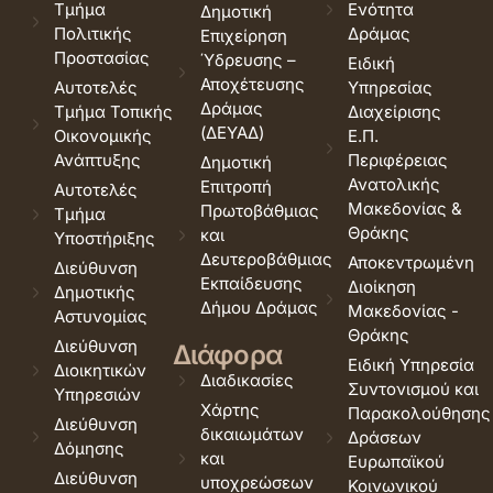
Τμήμα
Ενότητα
Δημοτική
Πολιτικής
Δράμας
Επιχείρηση
Προστασίας
Ύδρευσης –
Ειδική
Αποχέτευσης
Αυτοτελές
Υπηρεσίας
Δράμας
Τμήμα Τοπικής
Διαχείρισης
(ΔΕΥΑΔ)
Οικονομικής
Ε.Π.
Ανάπτυξης
Περιφέρειας
Δημοτική
Ανατολικής
Επιτροπή
Αυτοτελές
Μακεδονίας &
Πρωτοβάθμιας
Τμήμα
Θράκης
και
Υποστήριξης
Δευτεροβάθμιας
Αποκεντρωμένη
Διεύθυνση
Εκπαίδευσης
Διοίκηση
Δημοτικής
Δήμου Δράμας
Μακεδονίας -
Αστυνομίας
Θράκης
Διεύθυνση
Διάφορα
Ειδική Υπηρεσία
Διοικητικών
Διαδικασίες
Συντονισμού και
Υπηρεσιών
Χάρτης
Παρακολούθησης
Διεύθυνση
δικαιωμάτων
Δράσεων
Δόμησης
και
Ευρωπαϊκού
Διεύθυνση
υποχρεώσεων
Κοινωνικού