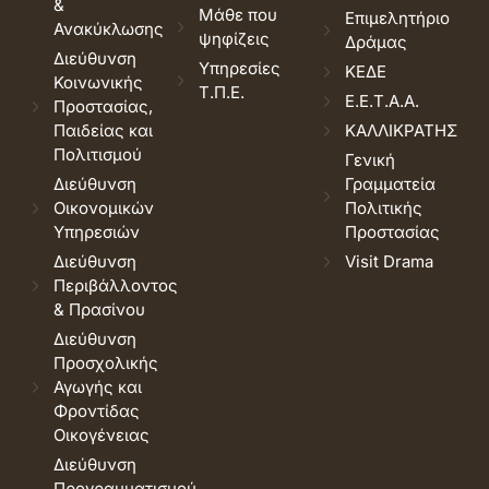
&
Μάθε που
Επιμελητήριο
Ανακύκλωσης
ψηφίζεις
Δράμας
Διεύθυνση
Υπηρεσίες
ΚΕΔΕ
Κοινωνικής
Τ.Π.Ε.
Ε.Ε.Τ.Α.Α.
Προστασίας,
Παιδείας και
ΚΑΛΛΙΚΡΑΤΗΣ
Πολιτισμού
Γενική
Διεύθυνση
Γραμματεία
Οικονομικών
Πολιτικής
Υπηρεσιών
Προστασίας
Διεύθυνση
Visit Drama
Περιβάλλοντος
& Πρασίνου
Διεύθυνση
Προσχολικής
Αγωγής και
Φροντίδας
Οικογένειας
Διεύθυνση
Προγραμματισμού,