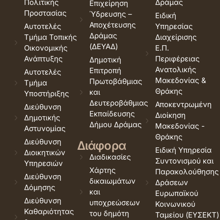
Πολιτικής
Δράμας
Επιχείρηση
Προστασίας
Ύδρευσης –
Ειδική
Αποχέτευσης
Αυτοτελές
Υπηρεσίας
Δράμας
Τμήμα Τοπικής
Διαχείρισης
(ΔΕΥΑΔ)
Οικονομικής
Ε.Π.
Ανάπτυξης
Περιφέρειας
Δημοτική
Ανατολικής
Επιτροπή
Αυτοτελές
Μακεδονίας &
Πρωτοβάθμιας
Τμήμα
Θράκης
και
Υποστήριξης
Δευτεροβάθμιας
Αποκεντρωμένη
Διεύθυνση
Εκπαίδευσης
Διοίκηση
Δημοτικής
Δήμου Δράμας
Μακεδονίας -
Αστυνομίας
Θράκης
Διεύθυνση
Διάφορα
Ειδική Υπηρεσία
Διοικητικών
Διαδικασίες
Συντονισμού και
Υπηρεσιών
Χάρτης
Παρακολούθησης
Διεύθυνση
δικαιωμάτων
Δράσεων
Δόμησης
και
Ευρωπαϊκού
Διεύθυνση
υποχρεώσεων
Κοινωνικού
Καθαριότητας
του δημότη
Ταμείου (ΕΥΣΕΚΤ)