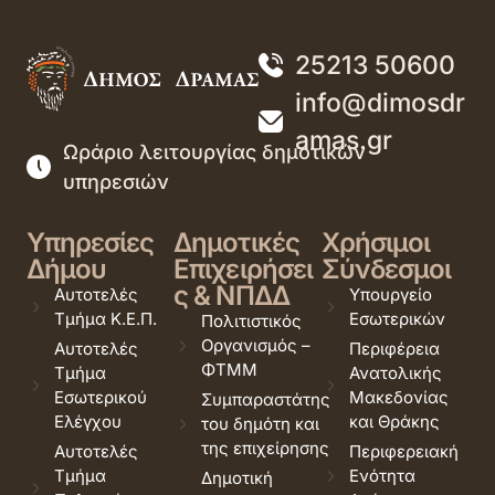
25213 50600
info@dimosdr
amas.gr
Ωράριο λειτουργίας δημοτικών
υπηρεσιών
Υπηρεσίες
Δημοτικές
Χρήσιμοι
Δήμου
Επιχειρήσει
Σύνδεσμοι
ς & ΝΠΔΔ
Αυτοτελές
Υπουργείο
Τμήμα Κ.Ε.Π.
Εσωτερικών
Πολιτιστικός
Οργανισμός –
Αυτοτελές
Περιφέρεια
ΦΤΜΜ
Τμήμα
Ανατολικής
Εσωτερικού
Μακεδονίας
Συμπαραστάτης
Ελέγχου
και Θράκης
του δημότη και
της επιχείρησης
Αυτοτελές
Περιφερειακή
Τμήμα
Ενότητα
Δημοτική