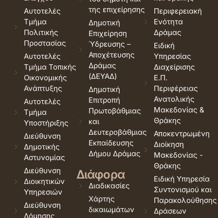
της επιχείρησης
Αυτοτελές
Περιφερειακή
Τμήμα
Ενότητα
Δημοτική
Πολιτικής
Δράμας
Επιχείρηση
Προστασίας
Ύδρευσης –
Ειδική
Αποχέτευσης
Αυτοτελές
Υπηρεσίας
Δράμας
Τμήμα Τοπικής
Διαχείρισης
(ΔΕΥΑΔ)
Οικονομικής
Ε.Π.
Ανάπτυξης
Περιφέρειας
Δημοτική
Ανατολικής
Επιτροπή
Αυτοτελές
Μακεδονίας &
Πρωτοβάθμιας
Τμήμα
Θράκης
και
Υποστήριξης
Δευτεροβάθμιας
Αποκεντρωμένη
Διεύθυνση
Εκπαίδευσης
Διοίκηση
Δημοτικής
Δήμου Δράμας
Μακεδονίας -
Αστυνομίας
Θράκης
Διεύθυνση
Διάφορα
Ειδική Υπηρεσία
Διοικητικών
Διαδικασίες
Συντονισμού και
Υπηρεσιών
Χάρτης
Παρακολούθησης
Διεύθυνση
δικαιωμάτων
Δράσεων
Δόμησης