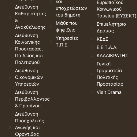
και
Ευρωπαϊκού
Διεύθυνση
υποχρεώσεων
Κοινωνικού
Καθαριότητας
του δημότη
Ταμείου (ΕΥΣΕΚΤ)
&
Μάθε που
Επιμελητήριο
Ανακύκλωσης
ψηφίζεις
Δράμας
Διεύθυνση
Υπηρεσίες
ΚΕΔΕ
Κοινωνικής
Τ.Π.Ε.
Ε.Ε.Τ.Α.Α.
Προστασίας,
Παιδείας και
ΚΑΛΛΙΚΡΑΤΗΣ
Πολιτισμού
Γενική
Διεύθυνση
Γραμματεία
Οικονομικών
Πολιτικής
Υπηρεσιών
Προστασίας
Διεύθυνση
Visit Drama
Περιβάλλοντος
& Πρασίνου
Διεύθυνση
Προσχολικής
Αγωγής και
Φροντίδας