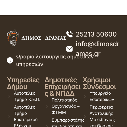
25213 50600
info@dimosdr
amas.gr
Ωράριο λειτουργίας δημοτικών
υπηρεσιών
Υπηρεσίες
Δημοτικές
Χρήσιμοι
Δήμου
Επιχειρήσει
Σύνδεσμοι
ς & ΝΠΔΔ
Αυτοτελές
Υπουργείο
Τμήμα Κ.Ε.Π.
Εσωτερικών
Πολιτιστικός
Οργανισμός –
Αυτοτελές
Περιφέρεια
ΦΤΜΜ
Τμήμα
Ανατολικής
Εσωτερικού
Μακεδονίας
Συμπαραστάτης
Ελέγχου
και Θράκης
του δημότη και