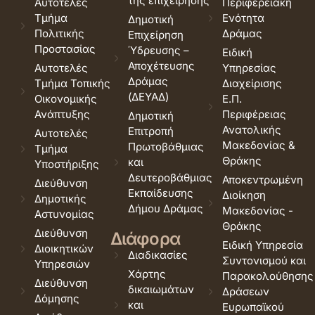
της επιχείρησης
Αυτοτελές
Περιφερειακή
Τμήμα
Ενότητα
Δημοτική
Πολιτικής
Δράμας
Επιχείρηση
Προστασίας
Ύδρευσης –
Ειδική
Αποχέτευσης
Αυτοτελές
Υπηρεσίας
Δράμας
Τμήμα Τοπικής
Διαχείρισης
(ΔΕΥΑΔ)
Οικονομικής
Ε.Π.
Ανάπτυξης
Περιφέρειας
Δημοτική
Ανατολικής
Επιτροπή
Αυτοτελές
Μακεδονίας &
Πρωτοβάθμιας
Τμήμα
Θράκης
και
Υποστήριξης
Δευτεροβάθμιας
Αποκεντρωμένη
Διεύθυνση
Εκπαίδευσης
Διοίκηση
Δημοτικής
Δήμου Δράμας
Μακεδονίας -
Αστυνομίας
Θράκης
Διεύθυνση
Διάφορα
Ειδική Υπηρεσία
Διοικητικών
Διαδικασίες
Συντονισμού και
Υπηρεσιών
Χάρτης
Παρακολούθησης
Διεύθυνση
δικαιωμάτων
Δράσεων
Δόμησης
και
Ευρωπαϊκού