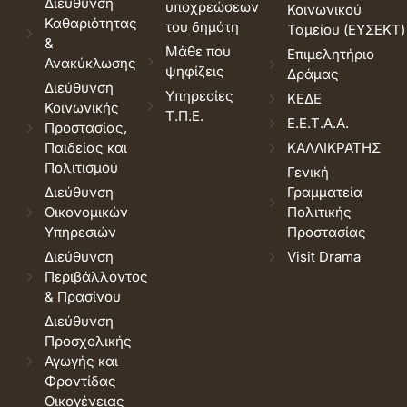
Διεύθυνση
υποχρεώσεων
Κοινωνικού
Καθαριότητας
του δημότη
Ταμείου (ΕΥΣΕΚΤ)
&
Μάθε που
Επιμελητήριο
Ανακύκλωσης
ψηφίζεις
Δράμας
Διεύθυνση
Υπηρεσίες
ΚΕΔΕ
Κοινωνικής
Τ.Π.Ε.
Ε.Ε.Τ.Α.Α.
Προστασίας,
Παιδείας και
ΚΑΛΛΙΚΡΑΤΗΣ
Πολιτισμού
Γενική
Διεύθυνση
Γραμματεία
Οικονομικών
Πολιτικής
Υπηρεσιών
Προστασίας
Διεύθυνση
Visit Drama
Περιβάλλοντος
& Πρασίνου
Διεύθυνση
Προσχολικής
Αγωγής και
Φροντίδας
Οικογένειας