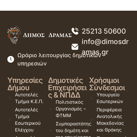
25213 50600
info@dimosdr
amas.gr
Ωράριο λειτουργίας δημοτικών
υπηρεσιών
Υπηρεσίες
Δημοτικές
Χρήσιμοι
Δήμου
Επιχειρήσει
Σύνδεσμοι
ς & ΝΠΔΔ
Αυτοτελές
Υπουργείο
Τμήμα Κ.Ε.Π.
Εσωτερικών
Πολιτιστικός
Οργανισμός –
Αυτοτελές
Περιφέρεια
ΦΤΜΜ
Τμήμα
Ανατολικής
Εσωτερικού
Μακεδονίας
Συμπαραστάτης
Ελέγχου
και Θράκης
του δημότη και