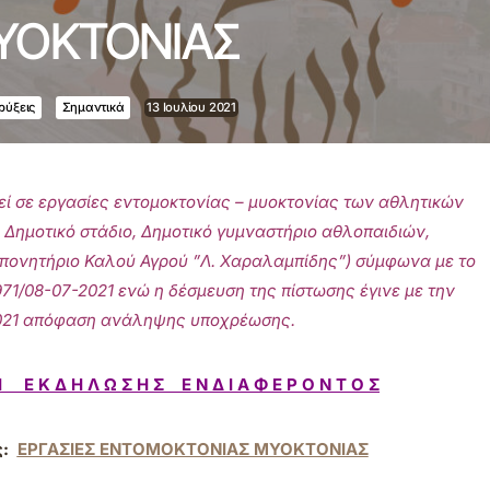
ΥΟΚΤΟΝΙΑΣ
ρύξεις
Σημαντικά
13 Ιουλίου 2021
ί σε εργασίες εντομοκτονίας – μυοκτονίας των αθλητικών
, Δημοτικό στάδιο, Δημοτικό γυμναστήριο αθλοπαιδιών,
οπονητήριο Καλού Αγρού ”Λ. Χαραλαμπίδης”) σύμφωνα με το
971/08-07-2021 ενώ η δέσμευση της πίστωσης έγινε με την
-2021 απόφαση ανάληψης υποχρέωσης.
Η Ε Κ Δ Η Λ Ω Σ Η Σ Ε Ν Δ Ι Α Φ Ε Ρ Ο Ν Τ Ο Σ
:
ΕΡΓΑΣΙΕΣ ΕΝΤΟΜΟΚΤΟΝΙΑΣ ΜΥΟΚΤΟΝΙΑΣ