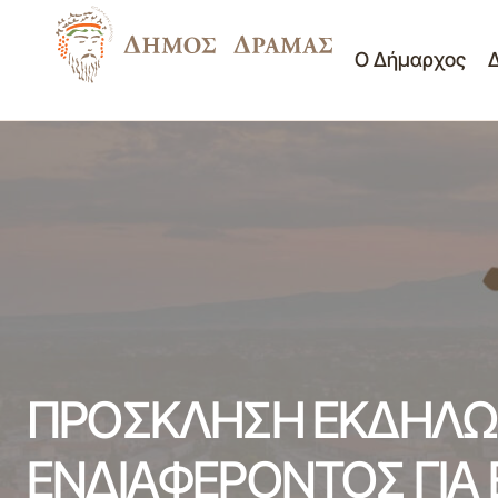
Ο Δήμαρχος
Δ/νση Κοινωνικής Προσ
Πρόσκληση 16ης Συνεδρίασης Ο.Ε. 09-07-
Πολιτισμού
2021
Διαγωνισμοί - Διακηρύ
ΠΡΟΣΚΛΗΣΗ ΕΚΔΗΛΩ
ΕΝΔΙΑΦΕΡΟΝΤΟΣ ΓΙΑ 