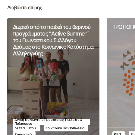
Διαβάστε επίσης...
Δωρεά από τα παιδιά του θερινού
ΤΡΟΠΟΠΟ
προγράμματος “Active Summer”
του Γυμναστικού Συλλόγου
Δράμας στο Κοινωνικό Κατάστημα
Αλληλεγγύης
Δ/νση Κοινωνικής Προστασίας, Παιδείας &
Πολιτισμού
Δελτία Τύπου
Κοινωνικό Παντοπωλείο
Σημαντικά
ΚΕΠ
Ση