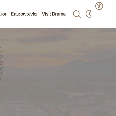
μοι
Επικοινωνία
Visit Drama
«Ανάθεση εργασιών ηχητικής κάλυψης
ΕΡΟΝΤΟΣ ΓΙΑ
συνεδριάσεων Δημοτικού Συμβουλίου και
Επιτροπής Διαβούλευσης Δήμου
ΟΚΤΟΝΙΑΣ
Δράμας».