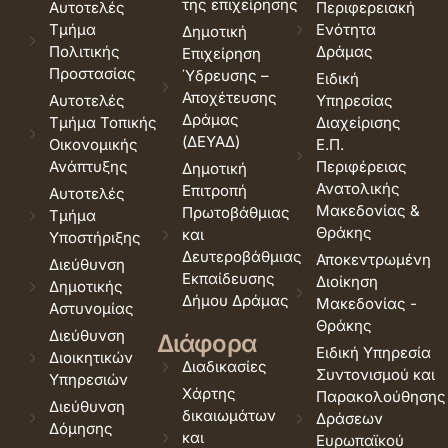
της επιχείρησης
Αυτοτελές
Περιφερειακή
Τμήμα
Ενότητα
Δημοτική
Πολιτικής
Δράμας
Επιχείρηση
Προστασίας
Ύδρευσης –
Ειδική
Αποχέτευσης
Αυτοτελές
Υπηρεσίας
Δράμας
Τμήμα Τοπικής
Διαχείρισης
(ΔΕΥΑΔ)
Οικονομικής
Ε.Π.
Ανάπτυξης
Περιφέρειας
Δημοτική
Ανατολικής
Επιτροπή
Αυτοτελές
Μακεδονίας &
Πρωτοβάθμιας
Τμήμα
Θράκης
και
Υποστήριξης
Δευτεροβάθμιας
Αποκεντρωμένη
Διεύθυνση
Εκπαίδευσης
Διοίκηση
Δημοτικής
Δήμου Δράμας
Μακεδονίας -
Αστυνομίας
Θράκης
Διεύθυνση
Διάφορα
Ειδική Υπηρεσία
Διοικητικών
Διαδικασίες
Συντονισμού και
Υπηρεσιών
Χάρτης
Παρακολούθησης
Διεύθυνση
δικαιωμάτων
Δράσεων
Δόμησης
και
Ευρωπαϊκού