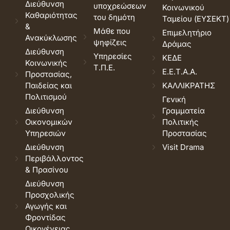
Διεύθυνση
υποχρεώσεων
Κοινωνικού
Καθαριότητας
του δημότη
Ταμείου (ΕΥΣΕΚΤ)
&
Μάθε που
Επιμελητήριο
Ανακύκλωσης
ψηφίζεις
Δράμας
Διεύθυνση
Υπηρεσίες
ΚΕΔΕ
Κοινωνικής
Τ.Π.Ε.
Ε.Ε.Τ.Α.Α.
Προστασίας,
Παιδείας και
ΚΑΛΛΙΚΡΑΤΗΣ
Πολιτισμού
Γενική
Διεύθυνση
Γραμματεία
Οικονομικών
Πολιτικής
Υπηρεσιών
Προστασίας
Διεύθυνση
Visit Drama
Περιβάλλοντος
& Πρασίνου
Διεύθυνση
Προσχολικής
Αγωγής και
Φροντίδας
Οικογένειας