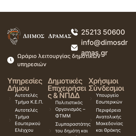
25213 50600
info@dimosdr
amas.gr
Ωράριο λειτουργίας δημοτικών
υπηρεσιών
Υπηρεσίες
Δημοτικές
Χρήσιμοι
Δήμου
Επιχειρήσει
Σύνδεσμοι
ς & ΝΠΔΔ
Αυτοτελές
Υπουργείο
Τμήμα Κ.Ε.Π.
Εσωτερικών
Πολιτιστικός
Οργανισμός –
Αυτοτελές
Περιφέρεια
ΦΤΜΜ
Τμήμα
Ανατολικής
Εσωτερικού
Μακεδονίας
Συμπαραστάτης
Ελέγχου
και Θράκης
του δημότη και