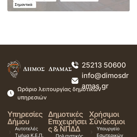
Σημαντικά
25213 50600
info@dimosdr
amas.gr
Ωράριο λειτουργίας δημοτικών
υπηρεσιών
Υπηρεσίες
Δημοτικές
Χρήσιμοι
Δήμου
Επιχειρήσει
Σύνδεσμοι
ς & ΝΠΔΔ
Αυτοτελές
Υπουργείο
Τμήμα Κ.Ε.Π.
Εσωτερικών
Πολιτιστικός