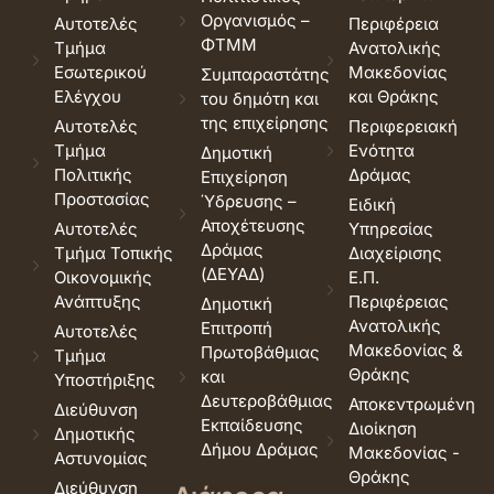
Οργανισμός –
Αυτοτελές
Περιφέρεια
ΦΤΜΜ
Τμήμα
Ανατολικής
Εσωτερικού
Μακεδονίας
Συμπαραστάτης
Ελέγχου
και Θράκης
του δημότη και
της επιχείρησης
Αυτοτελές
Περιφερειακή
Τμήμα
Ενότητα
Δημοτική
Πολιτικής
Δράμας
Επιχείρηση
Προστασίας
Ύδρευσης –
Ειδική
Αποχέτευσης
Αυτοτελές
Υπηρεσίας
Δράμας
Τμήμα Τοπικής
Διαχείρισης
(ΔΕΥΑΔ)
Οικονομικής
Ε.Π.
Ανάπτυξης
Περιφέρειας
Δημοτική
Ανατολικής
Επιτροπή
Αυτοτελές
Μακεδονίας &
Πρωτοβάθμιας
Τμήμα
Θράκης
και
Υποστήριξης
Δευτεροβάθμιας
Αποκεντρωμένη
Διεύθυνση
Εκπαίδευσης
Διοίκηση
Δημοτικής
Δήμου Δράμας
Μακεδονίας -
Αστυνομίας
Θράκης
Διεύθυνση