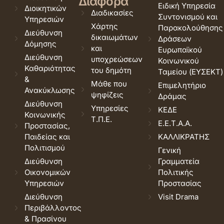
Διάφορα
Ειδική Υπηρεσία
Διοικητικών
Διαδικασίες
Συντονισμού και
Υπηρεσιών
Χάρτης
Παρακολούθησης
Διεύθυνση
δικαιωμάτων
Δράσεων
Δόμησης
και
Ευρωπαϊκού
Διεύθυνση
υποχρεώσεων
Κοινωνικού
Καθαριότητας
του δημότη
Ταμείου (ΕΥΣΕΚΤ)
&
Μάθε που
Επιμελητήριο
Ανακύκλωσης
ψηφίζεις
Δράμας
Διεύθυνση
Υπηρεσίες
ΚΕΔΕ
Κοινωνικής
Τ.Π.Ε.
Ε.Ε.Τ.Α.Α.
Προστασίας,
Παιδείας και
ΚΑΛΛΙΚΡΑΤΗΣ
Πολιτισμού
Γενική
Διεύθυνση
Γραμματεία
Οικονομικών
Πολιτικής
Υπηρεσιών
Προστασίας
Διεύθυνση
Visit Drama
Περιβάλλοντος
& Πρασίνου