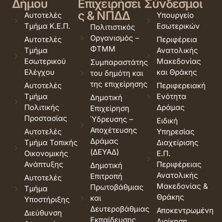
Δήμου
Επιχειρήσει
Σύνδεσμοι
ς & ΝΠΔΔ
Αυτοτελές
Υπουργείο
Τμήμα Κ.Ε.Π.
Εσωτερικών
Πολιτιστικός
Οργανισμός –
Αυτοτελές
Περιφέρεια
ΦΤΜΜ
Τμήμα
Ανατολικής
Εσωτερικού
Μακεδονίας
Συμπαραστάτης
Ελέγχου
και Θράκης
του δημότη και
της επιχείρησης
Αυτοτελές
Περιφερειακή
Τμήμα
Ενότητα
Δημοτική
Πολιτικής
Δράμας
Επιχείρηση
Προστασίας
Ύδρευσης –
Ειδική
Αποχέτευσης
Αυτοτελές
Υπηρεσίας
Δράμας
Τμήμα Τοπικής
Διαχείρισης
(ΔΕΥΑΔ)
Οικονομικής
Ε.Π.
Ανάπτυξης
Περιφέρειας
Δημοτική
Ανατολικής
Επιτροπή
Αυτοτελές
Μακεδονίας &
Πρωτοβάθμιας
Τμήμα
Θράκης
και
Υποστήριξης
Δευτεροβάθμιας
Αποκεντρωμένη
Διεύθυνση
Εκπαίδευσης
Διοίκηση