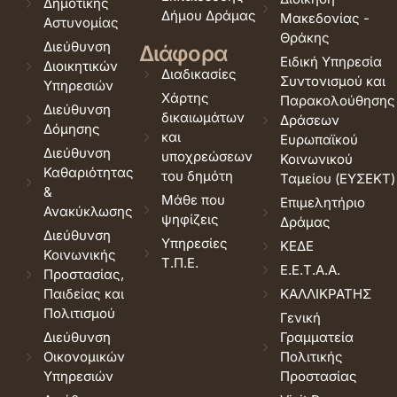
Δημοτικής
Δήμου Δράμας
Μακεδονίας -
Αστυνομίας
Θράκης
Διεύθυνση
Διάφορα
Ειδική Υπηρεσία
Διοικητικών
Διαδικασίες
Συντονισμού και
Υπηρεσιών
Χάρτης
Παρακολούθησης
Διεύθυνση
δικαιωμάτων
Δράσεων
Δόμησης
και
Ευρωπαϊκού
Διεύθυνση
υποχρεώσεων
Κοινωνικού
Καθαριότητας
του δημότη
Ταμείου (ΕΥΣΕΚΤ)
&
Μάθε που
Επιμελητήριο
Ανακύκλωσης
ψηφίζεις
Δράμας
Διεύθυνση
Υπηρεσίες
ΚΕΔΕ
Κοινωνικής
Τ.Π.Ε.
Ε.Ε.Τ.Α.Α.
Προστασίας,
Παιδείας και
ΚΑΛΛΙΚΡΑΤΗΣ
Πολιτισμού
Γενική
Διεύθυνση
Γραμματεία
Οικονομικών
Πολιτικής
Υπηρεσιών
Προστασίας