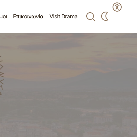
μοι
Επικοινωνία
Visit Drama
Πίνακας Θεμάτων της 13ης/29-03-2022
Κατεπείγουσας δια περιφοράς(μέσω
Σ ΠΡΟΣΦΟΡΑΣ
ηλεκτρονικού ταχυδρομείου)
ΚΕΤΩΝ ΚΛΠ
Συνεδρίασης Οικονομικής Επιτροπής Δ.
Δράμας