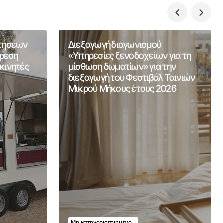
ιτήσεων
Διεξαγωγή διαγωνισμού
ίρεση
«Υπηρεσίες ξενοδοχείων για τη
κινητές
μίσθωση δωματίων» για την
διεξαγωγή του Φεστιβάλ Ταινιών
Μικρού Μήκους έτους 2026
Μη κατηγοριοποιημένο