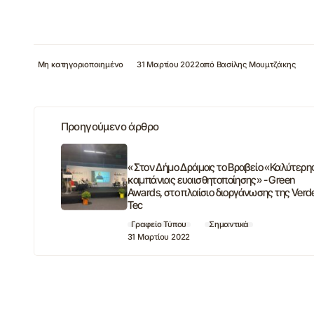
Μη κατηγοριοποιημένο
31 Μαρτίου 2022
από
Βασίλης Μουμτζάκης
Προηγούμενο άρθρο
« Στον Δήμο Δράμας το Βραβείο «Καλύτερη
καμπάνιας ευαισθητοποίησης» - Green
Awards, στο πλαίσιο διοργάνωσης της Verd
Tec
Γραφείο Τύπου
Σημαντικά
31 Μαρτίου 2022