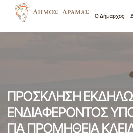
Ο Δήμαρχος
« Στον Δήμο Δράμας το Βραβείο
«Καλύτερης καμπάνιας
Μη
ευαισθητοποίησης» - Green Awards, στο
κατηγοριοποιημένο
πλαίσιο διοργάνωσης της Verde Tec
ΠΡΟΣΚΛΗΣΗ ΕΚΔΗΛΩ
ΕΝΔΙΑΦΕΡΟΝΤΟΣ ΥΠ
ΓΙΑ ΠΡΟΜΗΘΕΙΑ ΚΛΕΙ