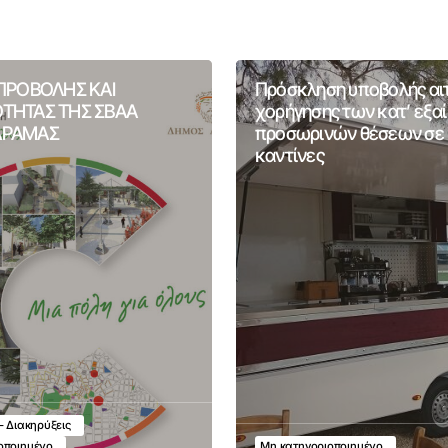
 ΠΡΟΒΟΛΗΣ ΚΑΙ
Πρόσκληση υποβολής α
ΤΗΤΑΣ ΤΗΣ ΣΒΑΑ
χορήγησης των κατ’ εξα
ΔΡΑΜΑΣ
προσωρινών θέσεων σε 
καντίνες
- Διακηρύξεις
οποιημένο
Μη κατηγοριοποιημένο