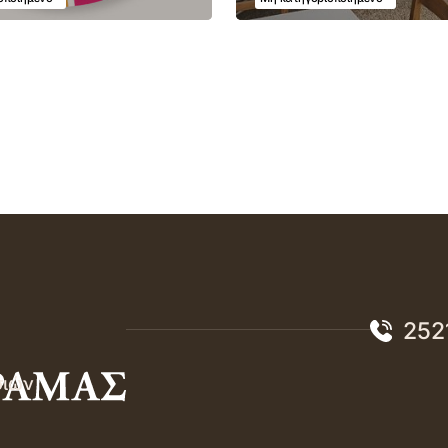
252
σιών