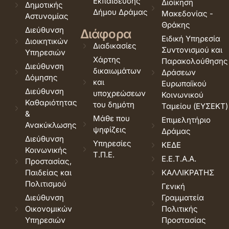
Εκπαίδευσης
Διοίκηση
Δημοτικής
Δήμου Δράμας
Μακεδονίας -
Αστυνομίας
Θράκης
Διεύθυνση
Διάφορα
Ειδική Υπηρεσία
Διοικητικών
Διαδικασίες
Συντονισμού και
Υπηρεσιών
Χάρτης
Παρακολούθησης
Διεύθυνση
δικαιωμάτων
Δράσεων
Δόμησης
και
Ευρωπαϊκού
Διεύθυνση
υποχρεώσεων
Κοινωνικού
Καθαριότητας
του δημότη
Ταμείου (ΕΥΣΕΚΤ)
&
Μάθε που
Επιμελητήριο
Ανακύκλωσης
ψηφίζεις
Δράμας
Διεύθυνση
Υπηρεσίες
ΚΕΔΕ
Κοινωνικής
Τ.Π.Ε.
Ε.Ε.Τ.Α.Α.
Προστασίας,
Παιδείας και
ΚΑΛΛΙΚΡΑΤΗΣ
Πολιτισμού
Γενική
Διεύθυνση
Γραμματεία
Οικονομικών
Πολιτικής
Υπηρεσιών
Προστασίας