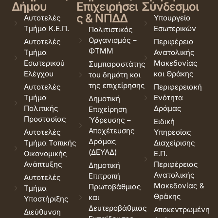
Δήμου
Επιχειρήσει
Σύνδεσμοι
ς & ΝΠΔΔ
Αυτοτελές
Υπουργείο
Τμήμα Κ.Ε.Π.
Εσωτερικών
Πολιτιστικός
Οργανισμός –
Αυτοτελές
Περιφέρεια
ΦΤΜΜ
Τμήμα
Ανατολικής
Εσωτερικού
Μακεδονίας
Συμπαραστάτης
Ελέγχου
και Θράκης
του δημότη και
της επιχείρησης
Αυτοτελές
Περιφερειακή
Τμήμα
Ενότητα
Δημοτική
Πολιτικής
Δράμας
Επιχείρηση
Προστασίας
Ύδρευσης –
Ειδική
Αποχέτευσης
Αυτοτελές
Υπηρεσίας
Δράμας
Τμήμα Τοπικής
Διαχείρισης
(ΔΕΥΑΔ)
Οικονομικής
Ε.Π.
Ανάπτυξης
Περιφέρειας
Δημοτική
Ανατολικής
Επιτροπή
Αυτοτελές
Μακεδονίας &
Πρωτοβάθμιας
Τμήμα
Θράκης
και
Υποστήριξης
Δευτεροβάθμιας
Αποκεντρωμένη
Διεύθυνση