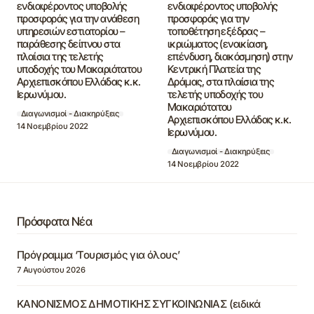
ενδιαφέροντος υποβολής
ενδιαφέροντος υποβολής
προσφοράς για την ανάθεση
προσφοράς για την
υπηρεσιών εστιατορίου –
τοποθέτηση εξέδρας –
παράθεσης δείπνου στα
ικριώματος (ενοικίαση,
πλαίσια της τελετής
επένδυση, διακόσμηση) στην
υποδοχής του Μακαριότατου
Κεντρική Πλατεία της
Αρχιεπισκόπου Ελλάδας κ.κ.
Δράμας, στα πλαίσια της
Ιερωνύμου.
τελετής υποδοχής του
Μακαριότατου
Διαγωνισμοί - Διακηρύξεις
Αρχιεπισκόπου Ελλάδας κ.κ.
14 Νοεμβρίου 2022
Ιερωνύμου.
Διαγωνισμοί - Διακηρύξεις
14 Νοεμβρίου 2022
Πρόσφατα Νέα
Πρόγραμμα ‘Τουρισμός για όλους’
7 Αυγούστου 2026
ΚΑΝΟΝΙΣΜΟΣ ΔΗΜΟΤΙΚΗΣ ΣΥΓΚΟΙΝΩΝΙΑΣ (ειδικά