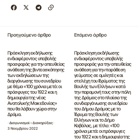
Προηγούμενο άρθρο
Επόμενο άρθρο
Πρόσκληση εκδήλωσης
Πρόσκληση εκδήλωσης
ενδιαφέροντος υποβολής
ενδιαφέροντος υποβολής
προσφοράς για την απευθείας
προσφοράς για την απευθείας
ανάθεση της βιντεοσκόπησης
ανάθεση για την παράθεση
των εκδηλώσεων της
γεύματος σε ομιλητές και
διοργάνωσης του συνεδρίου
στελέχη του Ιδρύματος της
με θέμα «100 χρόνια μετά: οι
Βουλής των Ελλήνων κατά
πρόσφυγες του 1922 και η
την παραμονή τους στην πόλη
δημιουργία της νέας
της Δράμας στο πλαίσιο της
Ανατολικής Μακεδονίας»
συνδιοργάνωσης συνεδρίου
που θα λάβουν χώρα στην
του Δήμου Δράμας με το
Δράμα.
Ίδρυμα της Βουλής των
Ελλήνων και το Δήμο
Διαγωνισμοί - Διακηρύξεις
Καβάλας, με τίτλο: «100
3 Νοεμβρίου 2022
χρόνια μετά: οι πρόσφυγες
του 1922 και η δημιουργία της