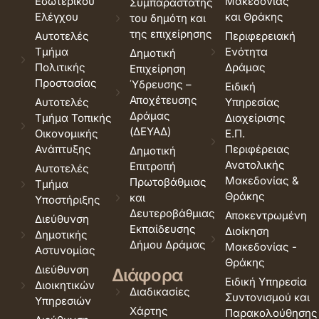
Εσωτερικού
Μακεδονίας
Συμπαραστάτης
Ελέγχου
και Θράκης
του δημότη και
της επιχείρησης
Αυτοτελές
Περιφερειακή
Τμήμα
Ενότητα
Δημοτική
Πολιτικής
Δράμας
Επιχείρηση
Προστασίας
Ύδρευσης –
Ειδική
Αποχέτευσης
Αυτοτελές
Υπηρεσίας
Δράμας
Τμήμα Τοπικής
Διαχείρισης
(ΔΕΥΑΔ)
Οικονομικής
Ε.Π.
Ανάπτυξης
Περιφέρειας
Δημοτική
Ανατολικής
Επιτροπή
Αυτοτελές
Μακεδονίας &
Πρωτοβάθμιας
Τμήμα
Θράκης
και
Υποστήριξης
Δευτεροβάθμιας
Αποκεντρωμένη
Διεύθυνση
Εκπαίδευσης
Διοίκηση
Δημοτικής
Δήμου Δράμας
Μακεδονίας -
Αστυνομίας
Θράκης
Διεύθυνση
Διάφορα
Ειδική Υπηρεσία
Διοικητικών
Διαδικασίες
Συντονισμού και
Υπηρεσιών
Χάρτης
Παρακολούθησης