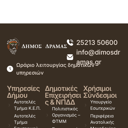
25213 50600
info@dimosdr
amas.gr
Ωράριο λειτουργίας δημοτικών
υπηρεσιών
Υπηρεσίες
Δημοτικές
Χρήσιμοι
Δήμου
Επιχειρήσει
Σύνδεσμοι
ς & ΝΠΔΔ
Αυτοτελές
Υπουργείο
Τμήμα Κ.Ε.Π.
Εσωτερικών
Πολιτιστικός
Οργανισμός –
Αυτοτελές
Περιφέρεια
ΦΤΜΜ
Τμήμα
Ανατολικής