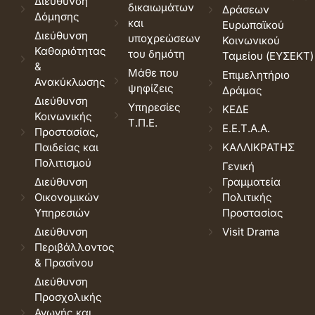
Διεύθυνση
δικαιωμάτων
Δράσεων
Δόμησης
και
Ευρωπαϊκού
Διεύθυνση
υποχρεώσεων
Κοινωνικού
Καθαριότητας
του δημότη
Ταμείου (ΕΥΣΕΚΤ)
&
Μάθε που
Επιμελητήριο
Ανακύκλωσης
ψηφίζεις
Δράμας
Διεύθυνση
Υπηρεσίες
ΚΕΔΕ
Κοινωνικής
Τ.Π.Ε.
Ε.Ε.Τ.Α.Α.
Προστασίας,
Παιδείας και
ΚΑΛΛΙΚΡΑΤΗΣ
Πολιτισμού
Γενική
Διεύθυνση
Γραμματεία
Οικονομικών
Πολιτικής
Υπηρεσιών
Προστασίας
Διεύθυνση
Visit Drama
Περιβάλλοντος
& Πρασίνου
Διεύθυνση
Προσχολικής
Αγωγής και