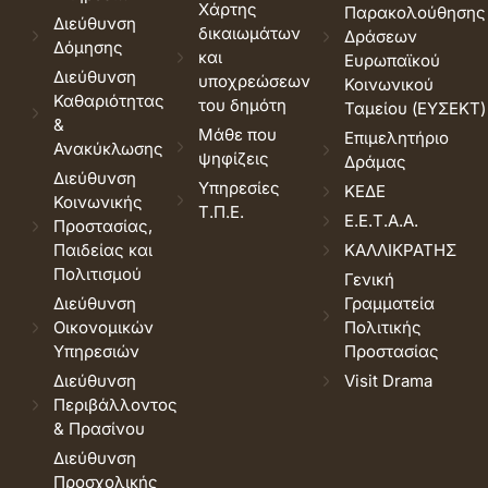
Χάρτης
Παρακολούθησης
Διεύθυνση
δικαιωμάτων
Δράσεων
Δόμησης
και
Ευρωπαϊκού
Διεύθυνση
υποχρεώσεων
Κοινωνικού
Καθαριότητας
του δημότη
Ταμείου (ΕΥΣΕΚΤ)
&
Μάθε που
Επιμελητήριο
Ανακύκλωσης
ψηφίζεις
Δράμας
Διεύθυνση
Υπηρεσίες
ΚΕΔΕ
Κοινωνικής
Τ.Π.Ε.
Ε.Ε.Τ.Α.Α.
Προστασίας,
Παιδείας και
ΚΑΛΛΙΚΡΑΤΗΣ
Πολιτισμού
Γενική
Διεύθυνση
Γραμματεία
Οικονομικών
Πολιτικής
Υπηρεσιών
Προστασίας
Διεύθυνση
Visit Drama
Περιβάλλοντος
& Πρασίνου
Διεύθυνση
Προσχολικής