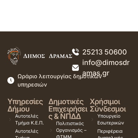
25213 50600
info@dimosdr
amas.gr
Ωράριο λειτουργίας δημοτικών
υπηρεσιών
Υπηρεσίες
Δημοτικές
Χρήσιμοι
Δήμου
Επιχειρήσει
Σύνδεσμοι
ς & ΝΠΔΔ
Αυτοτελές
Υπουργείο
Τμήμα Κ.Ε.Π.
Εσωτερικών
Πολιτιστικός
Οργανισμός –
Αυτοτελές
Περιφέρεια
ΦΤΜΜ
Τμήμα
Ανατολικής