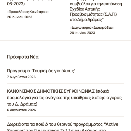
06-2023)
συμβούλου για την εκπόνηση
Σχεδίου Αστικής
Προσκλήσεις Κοινότητας
Προσβασιμότητας (Σ.Α.Π.)
26 Ιουνίου 2023
στο Δήμο Δράμας”
Διαγωνισμοί - Διακηρύξεις
28 Ιουνίου 2023
Πρόσφατα Νέα
Πρόγραμμα ‘Τουρισμός για όλους’
7 Αυγούστου 2026
ΚΑΝΟΝΙΣΜΟΣ ΔΗΜΟΤΙΚΗΣ ΣΥΓΚΟΙΝΩΝΙΑΣ (ειδικά
δρομολόγια για τις ανάγκες της υπαίθριας λαϊκής αγοράς
του Δ. Δράμας)
6 Αυγούστου 2026
Δωρεά από τα παιδιά του θερινού προγράμματος “Active
Summer” του Γυμναστικού Συλλόγου Δράμας στο