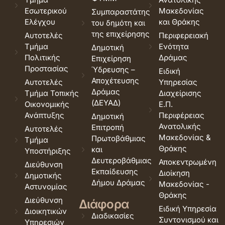
Εσωτερικού
Μακεδονίας
Συμπαραστάτης
Ελέγχου
και Θράκης
του δημότη και
της επιχείρησης
Αυτοτελές
Περιφερειακή
Τμήμα
Ενότητα
Δημοτική
Πολιτικής
Δράμας
Επιχείρηση
Προστασίας
Ύδρευσης –
Ειδική
Αποχέτευσης
Αυτοτελές
Υπηρεσίας
Δράμας
Τμήμα Τοπικής
Διαχείρισης
(ΔΕΥΑΔ)
Οικονομικής
Ε.Π.
Ανάπτυξης
Περιφέρειας
Δημοτική
Ανατολικής
Επιτροπή
Αυτοτελές
Μακεδονίας &
Πρωτοβάθμιας
Τμήμα
Θράκης
και
Υποστήριξης
Δευτεροβάθμιας
Αποκεντρωμένη
Διεύθυνση
Εκπαίδευσης
Διοίκηση
Δημοτικής
Δήμου Δράμας
Μακεδονίας -
Αστυνομίας
Θράκης
Διεύθυνση
Διάφορα
Ειδική Υπηρεσία
Διοικητικών
Διαδικασίες
Συντονισμού και
Υπηρεσιών