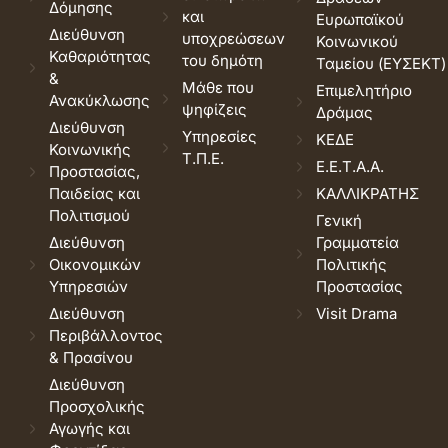
Δόμησης
και
Ευρωπαϊκού
Διεύθυνση
υποχρεώσεων
Κοινωνικού
Καθαριότητας
του δημότη
Ταμείου (ΕΥΣΕΚΤ)
&
Μάθε που
Επιμελητήριο
Ανακύκλωσης
ψηφίζεις
Δράμας
Διεύθυνση
Υπηρεσίες
ΚΕΔΕ
Κοινωνικής
Τ.Π.Ε.
Ε.Ε.Τ.Α.Α.
Προστασίας,
Παιδείας και
ΚΑΛΛΙΚΡΑΤΗΣ
Πολιτισμού
Γενική
Διεύθυνση
Γραμματεία
Οικονομικών
Πολιτικής
Υπηρεσιών
Προστασίας
Διεύθυνση
Visit Drama
Περιβάλλοντος
& Πρασίνου
Διεύθυνση
Προσχολικής
Αγωγής και