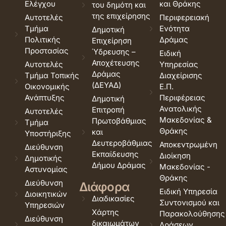
Ελέγχου
και Θράκης
του δημότη και
της επιχείρησης
Αυτοτελές
Περιφερειακή
Τμήμα
Ενότητα
Δημοτική
Πολιτικής
Δράμας
Επιχείρηση
Προστασίας
Ύδρευσης –
Ειδική
Αποχέτευσης
Αυτοτελές
Υπηρεσίας
Δράμας
Τμήμα Τοπικής
Διαχείρισης
(ΔΕΥΑΔ)
Οικονομικής
Ε.Π.
Ανάπτυξης
Περιφέρειας
Δημοτική
Ανατολικής
Επιτροπή
Αυτοτελές
Μακεδονίας &
Πρωτοβάθμιας
Τμήμα
Θράκης
και
Υποστήριξης
Δευτεροβάθμιας
Αποκεντρωμένη
Διεύθυνση
Εκπαίδευσης
Διοίκηση
Δημοτικής
Δήμου Δράμας
Μακεδονίας -
Αστυνομίας
Θράκης
Διεύθυνση
Διάφορα
Ειδική Υπηρεσία
Διοικητικών
Διαδικασίες
Συντονισμού και
Υπηρεσιών
Χάρτης
Παρακολούθησης
Διεύθυνση
δικαιωμάτων
Δράσεων