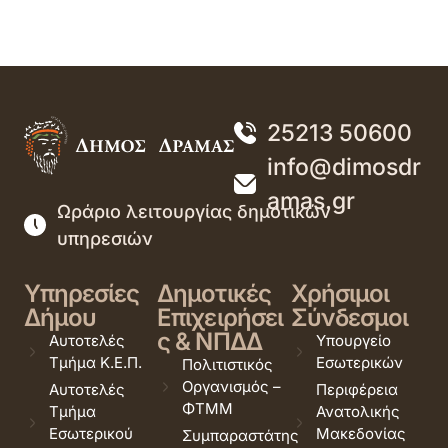
25213 50600
info@dimosdr
amas.gr
Ωράριο λειτουργίας δημοτικών
υπηρεσιών
Υπηρεσίες
Δημοτικές
Χρήσιμοι
Δήμου
Επιχειρήσει
Σύνδεσμοι
ς & ΝΠΔΔ
Αυτοτελές
Υπουργείο
Τμήμα Κ.Ε.Π.
Εσωτερικών
Πολιτιστικός
Οργανισμός –
Αυτοτελές
Περιφέρεια
ΦΤΜΜ
Τμήμα
Ανατολικής
Εσωτερικού
Μακεδονίας
Συμπαραστάτης