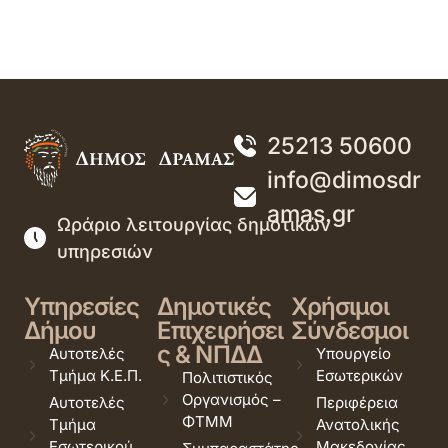
25213 50600
info@dimosdr
amas.gr
Ωράριο λειτουργίας δημοτικών
υπηρεσιών
Υπηρεσίες
Δημοτικές
Χρήσιμοι
Δήμου
Επιχειρήσει
Σύνδεσμοι
ς & ΝΠΔΔ
Αυτοτελές
Υπουργείο
Τμήμα Κ.Ε.Π.
Εσωτερικών
Πολιτιστικός
Οργανισμός –
Αυτοτελές
Περιφέρεια
ΦΤΜΜ
Τμήμα
Ανατολικής
Εσωτερικού
Μακεδονίας