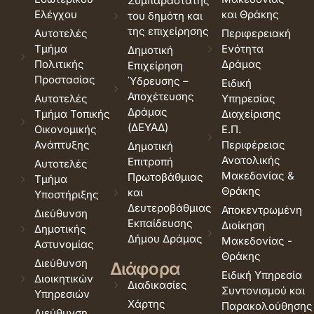
Συμπαραστάτης
Ελέγχου
και Θράκης
του δημότη και
της επιχείρησης
Αυτοτελές
Περιφερειακή
Τμήμα
Ενότητα
Δημοτική
Πολιτικής
Δράμας
Επιχείρηση
Προστασίας
Ύδρευσης –
Ειδική
Αποχέτευσης
Αυτοτελές
Υπηρεσίας
Δράμας
Τμήμα Τοπικής
Διαχείρισης
(ΔΕΥΑΔ)
Οικονομικής
Ε.Π.
Ανάπτυξης
Περιφέρειας
Δημοτική
Ανατολικής
Επιτροπή
Αυτοτελές
Μακεδονίας &
Πρωτοβάθμιας
Τμήμα
Θράκης
και
Υποστήριξης
Δευτεροβάθμιας
Αποκεντρωμένη
Διεύθυνση
Εκπαίδευσης
Διοίκηση
Δημοτικής
Δήμου Δράμας
Μακεδονίας -
Αστυνομίας
Θράκης
Διεύθυνση
Διάφορα
Ειδική Υπηρεσία
Διοικητικών
Διαδικασίες
Συντονισμού και
Υπηρεσιών
Χάρτης
Παρακολούθησης
Διεύθυνση