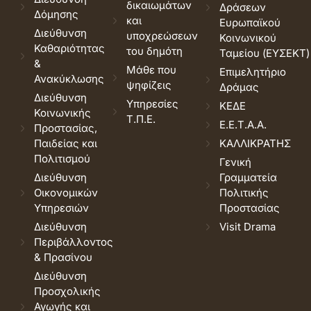
δικαιωμάτων
Δράσεων
Δόμησης
και
Ευρωπαϊκού
Διεύθυνση
υποχρεώσεων
Κοινωνικού
Καθαριότητας
του δημότη
Ταμείου (ΕΥΣΕΚΤ)
&
Μάθε που
Επιμελητήριο
Ανακύκλωσης
ψηφίζεις
Δράμας
Διεύθυνση
Υπηρεσίες
ΚΕΔΕ
Κοινωνικής
Τ.Π.Ε.
Ε.Ε.Τ.Α.Α.
Προστασίας,
Παιδείας και
ΚΑΛΛΙΚΡΑΤΗΣ
Πολιτισμού
Γενική
Διεύθυνση
Γραμματεία
Οικονομικών
Πολιτικής
Υπηρεσιών
Προστασίας
Διεύθυνση
Visit Drama
Περιβάλλοντος
& Πρασίνου
Διεύθυνση
Προσχολικής
Αγωγής και