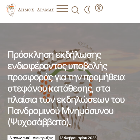
Πρόσκληση εκδήλωσης ενδιαφέροντος υποβολής
προσφοράς για την προμήθεια στεφάνου κατάθεσης, στα
πλαίσια των εκδηλώσεων του Πανδραμινού Μνημόσυνου
(Ψυχοσάββατο).
Πρόσκληση εκδήλωσης
ενδιαφέροντος υποβολής
προσφοράς για την προμήθεια
στεφάνου κατάθεσης, στα
πλαίσια των εκδηλώσεων του
Πανδραμινού Μνημόσυνου
(Ψυχοσάββατο).
Διαγωνισμοί - Διακηρύξεις
13 Φεβρουαρίου 2023