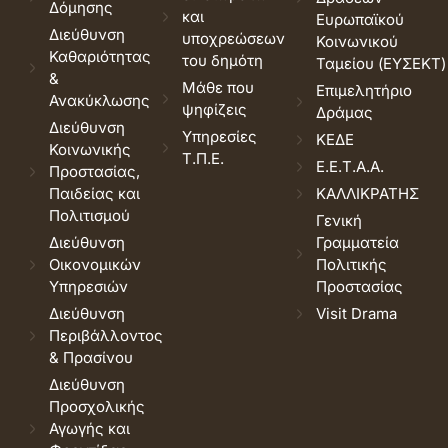
Δόμησης
και
Ευρωπαϊκού
Διεύθυνση
υποχρεώσεων
Κοινωνικού
Καθαριότητας
του δημότη
Ταμείου (ΕΥΣΕΚΤ)
&
Μάθε που
Επιμελητήριο
Ανακύκλωσης
ψηφίζεις
Δράμας
Διεύθυνση
Υπηρεσίες
ΚΕΔΕ
Κοινωνικής
Τ.Π.Ε.
Ε.Ε.Τ.Α.Α.
Προστασίας,
Παιδείας και
ΚΑΛΛΙΚΡΑΤΗΣ
Πολιτισμού
Γενική
Διεύθυνση
Γραμματεία
Οικονομικών
Πολιτικής
Υπηρεσιών
Προστασίας
Διεύθυνση
Visit Drama
Περιβάλλοντος
& Πρασίνου
Διεύθυνση
Προσχολικής
Αγωγής και