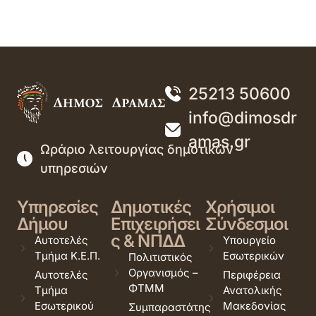
25213 50600
info@dimosdr
amas.gr
Ωράριο λειτουργίας δημοτικών
υπηρεσιών
Υπηρεσίες
Δημοτικές
Χρήσιμοι
Δήμου
Επιχειρήσει
Σύνδεσμοι
ς & ΝΠΔΔ
Αυτοτελές
Υπουργείο
Τμήμα Κ.Ε.Π.
Εσωτερικών
Πολιτιστικός
Οργανισμός –
Αυτοτελές
Περιφέρεια
ΦΤΜΜ
Τμήμα
Ανατολικής
Εσωτερικού
Μακεδονίας
Συμπαραστάτης