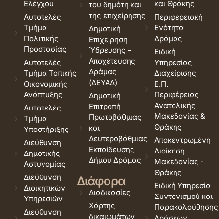
Ελέγχου
και Θράκης
του δημότη και
της επιχείρησης
Αυτοτελές
Περιφερειακή
Τμήμα
Ενότητα
Δημοτική
Πολιτικής
Δράμας
Επιχείρηση
Προστασίας
Ύδρευσης –
Ειδική
Αποχέτευσης
Αυτοτελές
Υπηρεσίας
Δράμας
Τμήμα Τοπικής
Διαχείρισης
(ΔΕΥΑΔ)
Οικονομικής
Ε.Π.
Ανάπτυξης
Περιφέρειας
Δημοτική
Ανατολικής
Επιτροπή
Αυτοτελές
Μακεδονίας &
Πρωτοβάθμιας
Τμήμα
Θράκης
και
Υποστήριξης
Δευτεροβάθμιας
Αποκεντρωμένη
Διεύθυνση
Εκπαίδευσης
Διοίκηση
Δημοτικής
Δήμου Δράμας
Μακεδονίας -
Αστυνομίας
Θράκης
Διεύθυνση
Διάφορα
Ειδική Υπηρεσία
Διοικητικών
Διαδικασίες
Συντονισμού και
Υπηρεσιών
Χάρτης
Παρακολούθησης
Διεύθυνση
δικαιωμάτων
Δράσεων