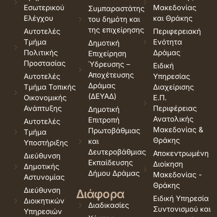
Εσωτερικού
Μακεδονίας
Συμπαραστάτης
Ελέγχου
και Θράκης
του δημότη και
της επιχείρησης
Αυτοτελές
Περιφερειακή
Τμήμα
Ενότητα
Δημοτική
Πολιτικής
Δράμας
Επιχείρηση
Προστασίας
Ύδρευσης –
Ειδική
Αποχέτευσης
Αυτοτελές
Υπηρεσίας
Δράμας
Τμήμα Τοπικής
Διαχείρισης
(ΔΕΥΑΔ)
Οικονομικής
Ε.Π.
Ανάπτυξης
Περιφέρειας
Δημοτική
Ανατολικής
Επιτροπή
Αυτοτελές
Μακεδονίας &
Πρωτοβάθμιας
Τμήμα
Θράκης
και
Υποστήριξης
Δευτεροβάθμιας
Αποκεντρωμένη
Διεύθυνση
Εκπαίδευσης
Διοίκηση
Δημοτικής
Δήμου Δράμας
Μακεδονίας -
Αστυνομίας
Θράκης
Διεύθυνση
Διάφορα
Ειδική Υπηρεσία
Διοικητικών
Διαδικασίες
Συντονισμού και
Υπηρεσιών