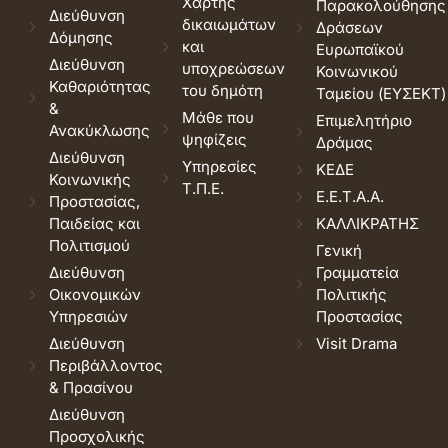
Χάρτης
Παρακολούθησης
Διεύθυνση
δικαιωμάτων
Δράσεων
Δόμησης
και
Ευρωπαϊκού
Διεύθυνση
υποχρεώσεων
Κοινωνικού
Καθαριότητας
του δημότη
Ταμείου (ΕΥΣΕΚΤ)
&
Μάθε που
Επιμελητήριο
Ανακύκλωσης
ψηφίζεις
Δράμας
Διεύθυνση
Υπηρεσίες
ΚΕΔΕ
Κοινωνικής
Τ.Π.Ε.
Ε.Ε.Τ.Α.Α.
Προστασίας,
Παιδείας και
ΚΑΛΛΙΚΡΑΤΗΣ
Πολιτισμού
Γενική
Διεύθυνση
Γραμματεία
Οικονομικών
Πολιτικής
Υπηρεσιών
Προστασίας
Διεύθυνση
Visit Drama
Περιβάλλοντος
& Πρασίνου
Διεύθυνση
Προσχολικής