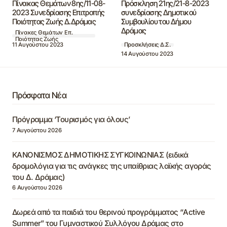
Πίνακας Θεμάτων 8ης/11-08-
Πρόσκληση 21ης/21-8-2023
2023 Συνεδρίασης Επιτροπής
συνεδρίασης Δημοτικού
Ποιότητας Ζωής Δ.Δράμας
Συμβουλίου του Δήμου
Δράμας
Πίνακες Θεμάτων Επ.
Ποιότητας Ζωής
11 Αυγούστου 2023
Προσκλήσεις Δ.Σ.
14 Αυγούστου 2023
Πρόσφατα Νέα
Πρόγραμμα ‘Τουρισμός για όλους’
7 Αυγούστου 2026
ΚΑΝΟΝΙΣΜΟΣ ΔΗΜΟΤΙΚΗΣ ΣΥΓΚΟΙΝΩΝΙΑΣ (ειδικά
δρομολόγια για τις ανάγκες της υπαίθριας λαϊκής αγοράς
του Δ. Δράμας)
6 Αυγούστου 2026
Δωρεά από τα παιδιά του θερινού προγράμματος “Active
Summer” του Γυμναστικού Συλλόγου Δράμας στο