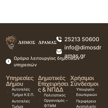
25213 50600
info@dimosdr
amas.gr
Ωράριο λειτουργίας δημοτικών
υπηρεσιών
Υπηρεσίες
Δημοτικές
Χρήσιμοι
Δήμου
Επιχειρήσει
Σύνδεσμοι
ς & ΝΠΔΔ
Αυτοτελές
Υπουργείο
Τμήμα Κ.Ε.Π.
Εσωτερικών
Πολιτιστικός
Οργανισμός –
Αυτοτελές
Περιφέρεια
ΦΤΜΜ
Τμήμα
Ανατολικής