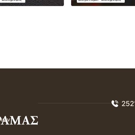
252
σιών