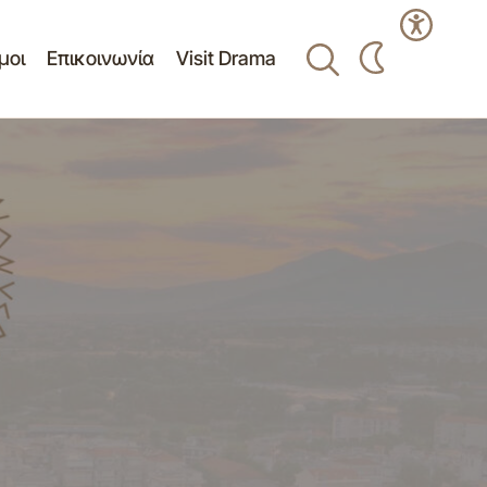
μοι
Επικοινωνία
Visit Drama
Πρόσκληση εκδήλωσης ενδιαφέροντος
υποβολής προσφοράς για την
ια εργασίες
«Προμήθεια πυροτεχνημάτων στα
πλαίσια εορτασμού του Πάσχα και του
αίρου Χωριστής
Νέου έτους»., με την διαδικασία
απευθείας ανάθεσης