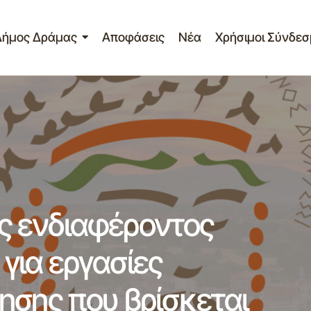
Δήμος Δράμας
Αποφάσεις
Νέα
Χρήσιμοι Σύνδεσ
κληση εκδήλωσης ενδιαφέροντος υποβολής προσφορών γ
ρισμού της γεώτρησης που βρίσκεται στο γήπεδο ποδοσφ
 ενδιαφέροντος
για εργασίες
ησης που βρίσκεται