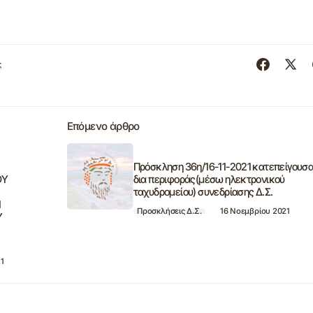
ς
Επόμενο άρθρο
Πρόσκληση 36η/16-11-2021 κατεπείγουσ
ΟΥ
δια περιφοράς(μέσω ηλεκτρονικού
ταχυδρομείου) συνεδρίασης Δ.Σ.
Ν
Προσκλήσεις Δ.Σ.
16 Νοεμβρίου 2021
Υ
21