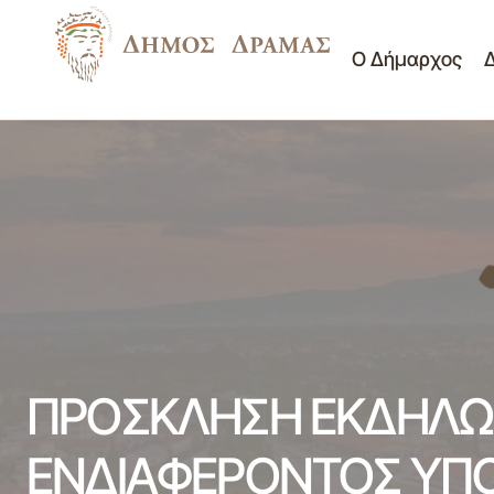
Ο Δήμαρχος
ΠΡΟΣΚΛΗΣΗ ΕΚΔΗΛΩΣΗΣ ΥΠΟΒΟΛΗΣ
ΠΡΟΣΦΟΡΩΝ ΓΙΑ ΠΡΟΜΗΘΕΙΑ
ΕΞΟΠΛΙΣΜΟΥ ΓΙΑ ΕΞΩΤΕΡΙΚΕΣ
Π
ΠΕΡΙΒΑΛΛΟΝΤΙΚΕΣ ΕΚΠΑΙΔΕΥΤΙΚΕΣ
Διαγωνισμοί -
ΔΡΑΣΤΗΡΙΟΤΗΤΕΣ ΓΙΑ ΤΗΝ ΥΛΟΠΟΙΗΣΗ
Διακηρύξεις
Γ
ΤΟΥ ΠΑΡΑΔΟΤΕΟΥ D 4.1.2 ΤΟΥ ΕΡΓΟΥ
"CREATION OF A CROSS- BORDER WATER
GEOPARK IN NESTOS AREA"
ΠΡΟΣΚΛΗΣΗ ΕΚΔΗΛΩ
ΕΝΔΙΑΦΕΡΟΝΤΟΣ ΥΠ