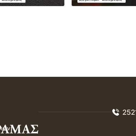
252
σιών