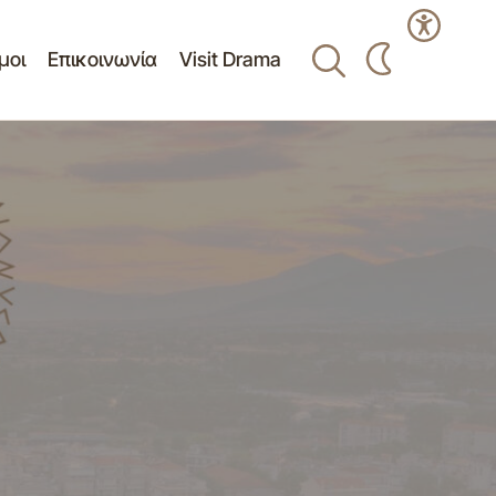
μοι
Επικοινωνία
Visit Drama
Πρόσκληση 36η/16-11-2021
 ΠΡΟΣΦΟΡΩΝ
κατεπείγουσας δια περιφοράς(μέσω
ηλεκτρονικού ταχυδρομείου)
συνεδρίασης Δ.Σ.