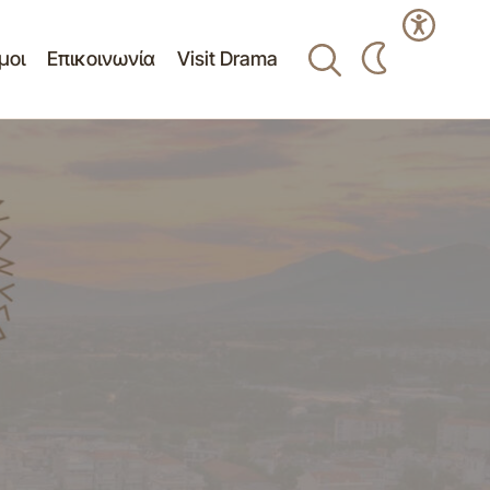
μοι
Επικοινωνία
Visit Drama
για Προωθητικές
Πρόσκληση 38ης/29-11-2021
ία απευθείας
Κατεπείγουσας Συνεδρίασης Δημοτικού
Συμβουλίου Δ.Δράμας