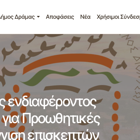
Δήμος Δράμας
Αποφάσεις
Νέα
Χρήσιμοι Σύνδεσ
κληση εκδήλωσης ενδιαφέροντος υποβολής προσφορών 
εις για την προσέγγιση επισκεπτών (tour) με την διαδικασ
εσης.
 ενδιαφέροντος
για Προωθητικές
γγιση επισκεπτών