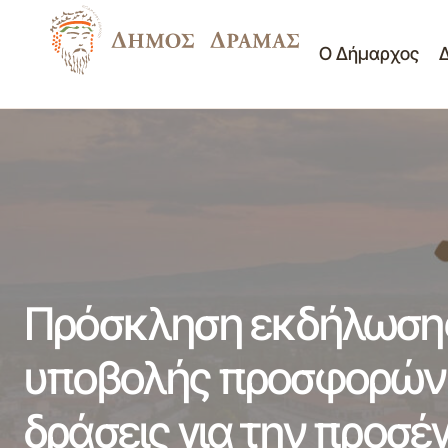
Ο Δήμαρχος
Πρόσκληση εκδήλωσης ενδιαφέροντος
Πρόσ
υποβολής προσφορών για «Μίσθωση
Διαγωνισμοί
δράσ
θερμαντικών σωμάτων υγραερίου με τις
-
απαραίτητες φιάλες», με την διαδικασία
Διακηρύξεις
ανάθ
απευθείας ανάθεσης
Πρόσκληση εκδήλωσης
υποβολής προσφορών 
δράσεις για την προσέ