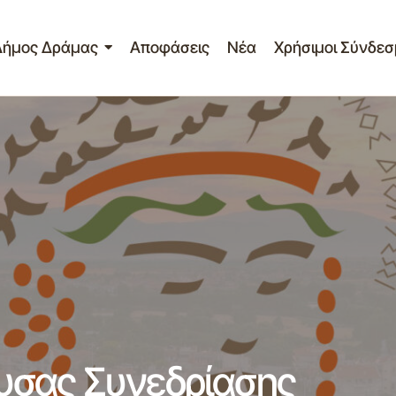
Δήμος Δράμας
Αποφάσεις
Νέα
Χρήσιμοι Σύνδεσ
Πρόσκληση Κατεπείγουσας Συνεδρίασης 07/10-06-2015 Επ
Ποιότητας Ζωής
υσας Συνεδρίασης