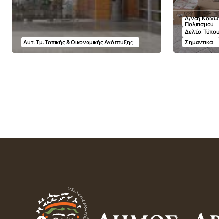
Δ/νση Κοινων
Πολιτισμού
Δελτία Τύπο
Αυτ. Τμ. Τοπικής & Οικονομικής Ανάπτυξης
Σημαντικά