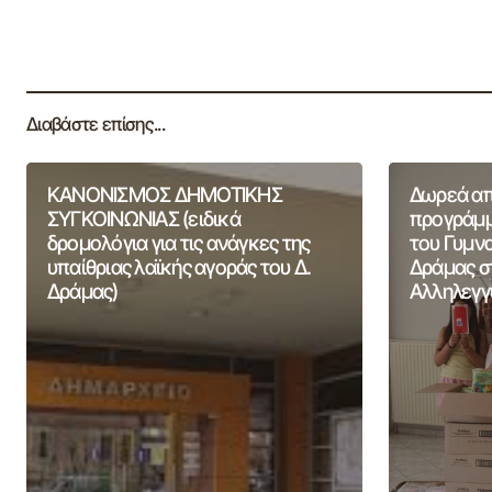
Διαβάστε επίσης...
ΚΑΝΟΝΙΣΜΟΣ ΔΗΜΟΤΙΚΗΣ
Δωρεά από
ΣΥΓΚΟΙΝΩΝΙΑΣ (ειδικά
προγράμμ
δρομολόγια για τις ανάγκες της
του Γυμν
υπαίθριας λαϊκής αγοράς του Δ.
Δράμας σ
Δράμας)
Αλληλεγγ