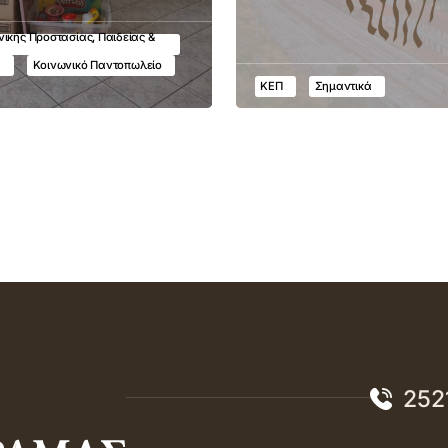
ικής Προστασίας, Παιδείας &
υ
Κοινωνικό Παντοπωλείο
ΚΕΠ
Σημαντικά
252