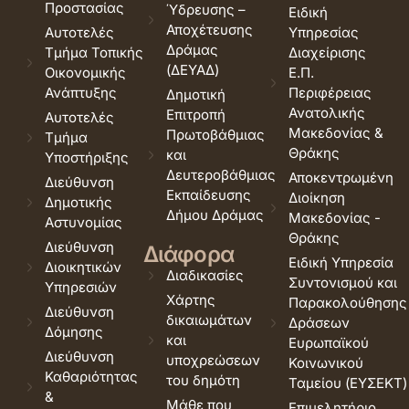
Προστασίας
Ύδρευσης –
Ειδική
Αποχέτευσης
Αυτοτελές
Υπηρεσίας
Δράμας
Τμήμα Τοπικής
Διαχείρισης
(ΔΕΥΑΔ)
Οικονομικής
Ε.Π.
Ανάπτυξης
Περιφέρειας
Δημοτική
Ανατολικής
Επιτροπή
Αυτοτελές
Μακεδονίας &
Πρωτοβάθμιας
Τμήμα
Θράκης
και
Υποστήριξης
Δευτεροβάθμιας
Αποκεντρωμένη
Διεύθυνση
Εκπαίδευσης
Διοίκηση
Δημοτικής
Δήμου Δράμας
Μακεδονίας -
Αστυνομίας
Θράκης
Διεύθυνση
Διάφορα
Ειδική Υπηρεσία
Διοικητικών
Διαδικασίες
Συντονισμού και
Υπηρεσιών
Χάρτης
Παρακολούθησης
Διεύθυνση
δικαιωμάτων
Δράσεων
Δόμησης
και
Ευρωπαϊκού
Διεύθυνση
υποχρεώσεων
Κοινωνικού
Καθαριότητας
του δημότη
Ταμείου (ΕΥΣΕΚΤ)
&
Μάθε που
Επιμελητήριο