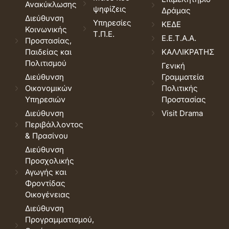
Ανακύκλωσης
ψηφίζεις
Δράμας
Διεύθυνση
Υπηρεσίες
ΚΕΔΕ
Κοινωνικής
Τ.Π.Ε.
Ε.Ε.Τ.Α.Α.
Προστασίας,
Παιδείας και
ΚΑΛΛΙΚΡΑΤΗΣ
Πολιτισμού
Γενική
Διεύθυνση
Γραμματεία
Οικονομικών
Πολιτικής
Υπηρεσιών
Προστασίας
Διεύθυνση
Visit Drama
Περιβάλλοντος
& Πρασίνου
Διεύθυνση
Προσχολικής
Αγωγής και
Φροντίδας
Οικογένειας
Διεύθυνση
Προγραμματισμού,