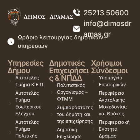
25213 50600
info@dimosdr
amas.gr
Ωράριο λειτουργίας δημοτικών
υπηρεσιών
Υπηρεσίες
Δημοτικές
Χρήσιμοι
Δήμου
Επιχειρήσει
Σύνδεσμοι
ς & ΝΠΔΔ
Αυτοτελές
Υπουργείο
Τμήμα Κ.Ε.Π.
Εσωτερικών
Πολιτιστικός
Οργανισμός –
Αυτοτελές
Περιφέρεια
ΦΤΜΜ
Τμήμα
Ανατολικής
Εσωτερικού
Μακεδονίας
Συμπαραστάτης
Ελέγχου
και Θράκης
του δημότη και
της επιχείρησης
Αυτοτελές
Περιφερειακή
Τμήμα
Ενότητα
Δημοτική
Πολιτικής
Δράμας
Επιχείρηση