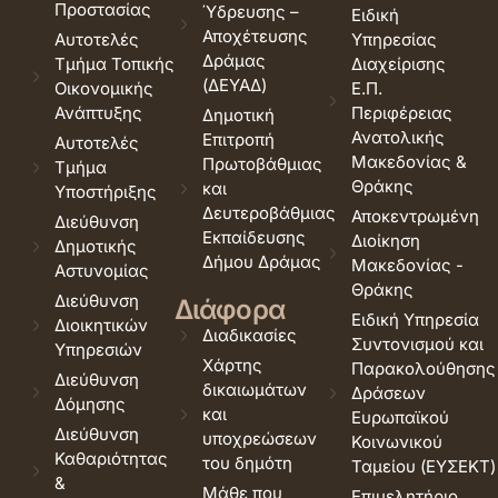
Προστασίας
Ύδρευσης –
Ειδική
Αποχέτευσης
Αυτοτελές
Υπηρεσίας
Δράμας
Τμήμα Τοπικής
Διαχείρισης
(ΔΕΥΑΔ)
Οικονομικής
Ε.Π.
Ανάπτυξης
Περιφέρειας
Δημοτική
Ανατολικής
Επιτροπή
Αυτοτελές
Μακεδονίας &
Πρωτοβάθμιας
Τμήμα
Θράκης
και
Υποστήριξης
Δευτεροβάθμιας
Αποκεντρωμένη
Διεύθυνση
Εκπαίδευσης
Διοίκηση
Δημοτικής
Δήμου Δράμας
Μακεδονίας -
Αστυνομίας
Θράκης
Διεύθυνση
Διάφορα
Ειδική Υπηρεσία
Διοικητικών
Διαδικασίες
Συντονισμού και
Υπηρεσιών
Χάρτης
Παρακολούθησης
Διεύθυνση
δικαιωμάτων
Δράσεων
Δόμησης
και
Ευρωπαϊκού
Διεύθυνση
υποχρεώσεων
Κοινωνικού
Καθαριότητας
του δημότη
Ταμείου (ΕΥΣΕΚΤ)
&
Μάθε που
Επιμελητήριο