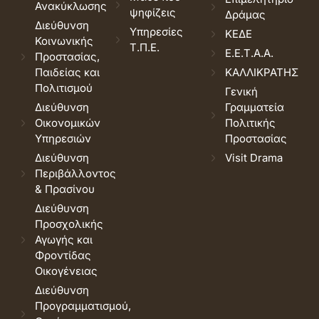
Ανακύκλωσης
ψηφίζεις
Δράμας
Διεύθυνση
Υπηρεσίες
ΚΕΔΕ
Κοινωνικής
Τ.Π.Ε.
Ε.Ε.Τ.Α.Α.
Προστασίας,
Παιδείας και
ΚΑΛΛΙΚΡΑΤΗΣ
Πολιτισμού
Γενική
Διεύθυνση
Γραμματεία
Οικονομικών
Πολιτικής
Υπηρεσιών
Προστασίας
Διεύθυνση
Visit Drama
Περιβάλλοντος
& Πρασίνου
Διεύθυνση
Προσχολικής
Αγωγής και
Φροντίδας
Οικογένειας
Διεύθυνση
Προγραμματισμού,