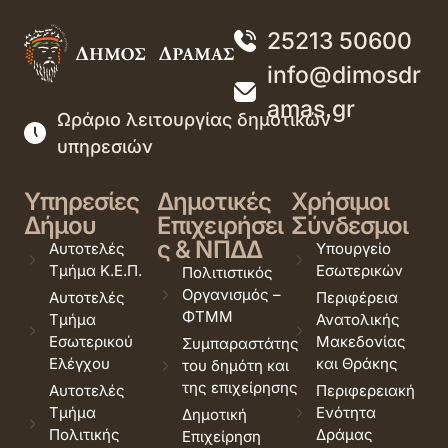
25213 50600
info@dimosdr
amas.gr
Ωράριο λειτουργίας δημοτικών
υπηρεσιών
Υπηρεσίες
Δημοτικές
Χρήσιμοι
Δήμου
Επιχειρήσει
Σύνδεσμοι
ς & ΝΠΔΔ
Αυτοτελές
Υπουργείο
Τμήμα Κ.Ε.Π.
Εσωτερικών
Πολιτιστικός
Οργανισμός –
Αυτοτελές
Περιφέρεια
ΦΤΜΜ
Τμήμα
Ανατολικής
Εσωτερικού
Μακεδονίας
Συμπαραστάτης
Ελέγχου
και Θράκης
του δημότη και
της επιχείρησης
Αυτοτελές
Περιφερειακή
Τμήμα
Ενότητα
Δημοτική
Πολιτικής
Δράμας
Επιχείρηση