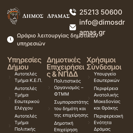
25213 50600
info@dimosdr
amas.gr
Ωράριο λειτουργίας δημοτικών
υπηρεσιών
Υπηρεσίες
Δημοτικές
Χρήσιμοι
Δήμου
Επιχειρήσει
Σύνδεσμοι
ς & ΝΠΔΔ
Αυτοτελές
Υπουργείο
Τμήμα Κ.Ε.Π.
Εσωτερικών
Πολιτιστικός
Οργανισμός –
Αυτοτελές
Περιφέρεια
ΦΤΜΜ
Τμήμα
Ανατολικής
Εσωτερικού
Μακεδονίας
Συμπαραστάτης
Ελέγχου
και Θράκης
του δημότη και
της επιχείρησης
Αυτοτελές
Περιφερειακή
Τμήμα
Ενότητα
Δημοτική
Πολιτικής
Δράμας
Επιχείρηση