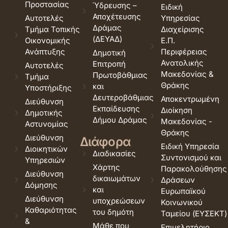
Προστασίας
Ύδρευσης –
Ειδική
Αποχέτευσης
Αυτοτελές
Υπηρεσίας
Δράμας
Τμήμα Τοπικής
Διαχείρισης
(ΔΕΥΑΔ)
Οικονομικής
Ε.Π.
Ανάπτυξης
Περιφέρειας
Δημοτική
Ανατολικής
Επιτροπή
Αυτοτελές
Μακεδονίας &
Πρωτοβάθμιας
Τμήμα
Θράκης
και
Υποστήριξης
Δευτεροβάθμιας
Αποκεντρωμένη
Διεύθυνση
Εκπαίδευσης
Διοίκηση
Δημοτικής
Δήμου Δράμας
Μακεδονίας -
Αστυνομίας
Θράκης
Διεύθυνση
Διάφορα
Ειδική Υπηρεσία
Διοικητικών
Διαδικασίες
Συντονισμού και
Υπηρεσιών
Χάρτης
Παρακολούθησης
Διεύθυνση
δικαιωμάτων
Δράσεων
Δόμησης
και
Ευρωπαϊκού
Διεύθυνση
υποχρεώσεων
Κοινωνικού
Καθαριότητας
του δημότη
Ταμείου (ΕΥΣΕΚΤ)
&
Μάθε που
Επιμελητήριο