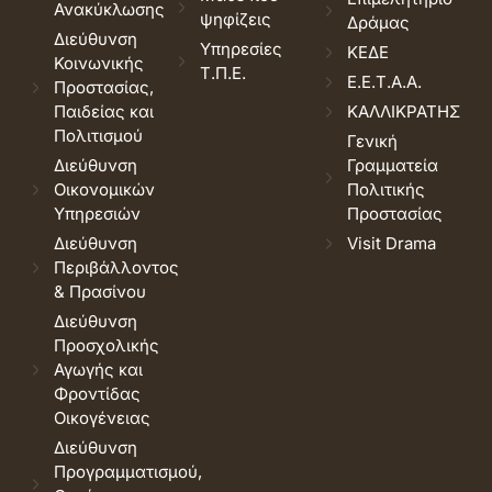
Ανακύκλωσης
ψηφίζεις
Δράμας
Διεύθυνση
Υπηρεσίες
ΚΕΔΕ
Κοινωνικής
Τ.Π.Ε.
Ε.Ε.Τ.Α.Α.
Προστασίας,
Παιδείας και
ΚΑΛΛΙΚΡΑΤΗΣ
Πολιτισμού
Γενική
Διεύθυνση
Γραμματεία
Οικονομικών
Πολιτικής
Υπηρεσιών
Προστασίας
Διεύθυνση
Visit Drama
Περιβάλλοντος
& Πρασίνου
Διεύθυνση
Προσχολικής
Αγωγής και
Φροντίδας
Οικογένειας
Διεύθυνση
Προγραμματισμού,