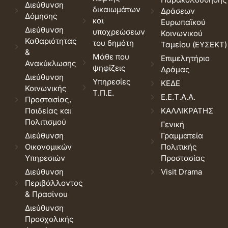
Διεύθυνση
δικαιωμάτων
Δράσεων
Δόμησης
και
Ευρωπαϊκού
Διεύθυνση
υποχρεώσεων
Κοινωνικού
Καθαριότητας
του δημότη
Ταμείου (ΕΥΣΕΚΤ)
&
Μάθε που
Επιμελητήριο
Ανακύκλωσης
ψηφίζεις
Δράμας
Διεύθυνση
Υπηρεσίες
ΚΕΔΕ
Κοινωνικής
Τ.Π.Ε.
Ε.Ε.Τ.Α.Α.
Προστασίας,
Παιδείας και
ΚΑΛΛΙΚΡΑΤΗΣ
Πολιτισμού
Γενική
Διεύθυνση
Γραμματεία
Οικονομικών
Πολιτικής
Υπηρεσιών
Προστασίας
Διεύθυνση
Visit Drama
Περιβάλλοντος
& Πρασίνου
Διεύθυνση
Προσχολικής