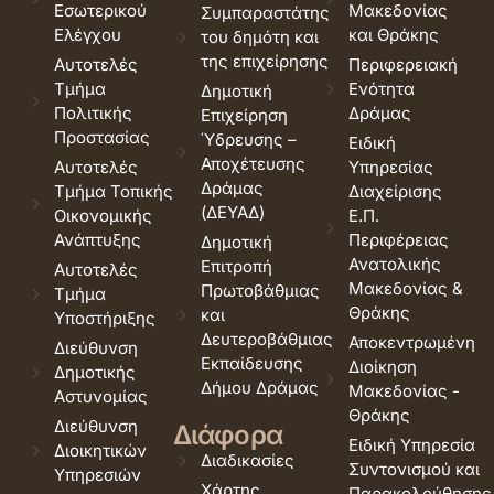
Εσωτερικού
Μακεδονίας
Συμπαραστάτης
Ελέγχου
και Θράκης
του δημότη και
της επιχείρησης
Αυτοτελές
Περιφερειακή
Τμήμα
Ενότητα
Δημοτική
Πολιτικής
Δράμας
Επιχείρηση
Προστασίας
Ύδρευσης –
Ειδική
Αποχέτευσης
Αυτοτελές
Υπηρεσίας
Δράμας
Τμήμα Τοπικής
Διαχείρισης
(ΔΕΥΑΔ)
Οικονομικής
Ε.Π.
Ανάπτυξης
Περιφέρειας
Δημοτική
Ανατολικής
Επιτροπή
Αυτοτελές
Μακεδονίας &
Πρωτοβάθμιας
Τμήμα
Θράκης
και
Υποστήριξης
Δευτεροβάθμιας
Αποκεντρωμένη
Διεύθυνση
Εκπαίδευσης
Διοίκηση
Δημοτικής
Δήμου Δράμας
Μακεδονίας -
Αστυνομίας
Θράκης
Διεύθυνση
Διάφορα
Ειδική Υπηρεσία
Διοικητικών
Διαδικασίες
Συντονισμού και
Υπηρεσιών
Χάρτης
Παρακολούθησης