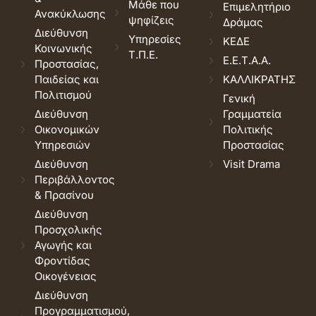
Μάθε που
Επιμελητήριο
Ανακύκλωσης
ψηφίζεις
Δράμας
Διεύθυνση
Υπηρεσίες
ΚΕΔΕ
Κοινωνικής
Τ.Π.Ε.
Ε.Ε.Τ.Α.Α.
Προστασίας,
Παιδείας και
ΚΑΛΛΙΚΡΑΤΗΣ
Πολιτισμού
Γενική
Διεύθυνση
Γραμματεία
Οικονομικών
Πολιτικής
Υπηρεσιών
Προστασίας
Διεύθυνση
Visit Drama
Περιβάλλοντος
& Πρασίνου
Διεύθυνση
Προσχολικής
Αγωγής και
Φροντίδας
Οικογένειας
Διεύθυνση
Προγραμματισμού,