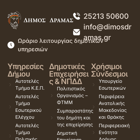
25213 50600
info@dimosdr
amas.gr
Ωράριο λειτουργίας δημοτικών
υπηρεσιών
Υπηρεσίες
Δημοτικές
Χρήσιμοι
Δήμου
Επιχειρήσει
Σύνδεσμοι
ς & ΝΠΔΔ
Αυτοτελές
Υπουργείο
Τμήμα Κ.Ε.Π.
Εσωτερικών
Πολιτιστικός
Οργανισμός –
Αυτοτελές
Περιφέρεια
ΦΤΜΜ
Τμήμα
Ανατολικής
Εσωτερικού
Μακεδονίας
Συμπαραστάτης
Ελέγχου
και Θράκης
του δημότη και
της επιχείρησης
Αυτοτελές
Περιφερειακή
Τμήμα
Ενότητα
Δημοτική
Πολιτικής
Δράμας
Επιχείρηση