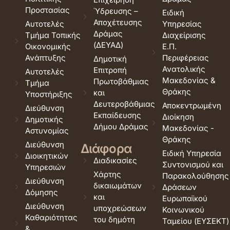
Προστασίας
Ύδρευσης –
Ειδική
Αποχέτευσης
Αυτοτελές
Υπηρεσίας
Δράμας
Τμήμα Τοπικής
Διαχείρισης
(ΔΕΥΑΔ)
Οικονομικής
Ε.Π.
Ανάπτυξης
Περιφέρειας
Δημοτική
Ανατολικής
Επιτροπή
Αυτοτελές
Μακεδονίας &
Πρωτοβάθμιας
Τμήμα
Θράκης
και
Υποστήριξης
Δευτεροβάθμιας
Αποκεντρωμένη
Διεύθυνση
Εκπαίδευσης
Διοίκηση
Δημοτικής
Δήμου Δράμας
Μακεδονίας -
Αστυνομίας
Θράκης
Διεύθυνση
Διάφορα
Ειδική Υπηρεσία
Διοικητικών
Διαδικασίες
Συντονισμού και
Υπηρεσιών
Χάρτης
Παρακολούθησης
Διεύθυνση
δικαιωμάτων
Δράσεων
Δόμησης
και
Ευρωπαϊκού
Διεύθυνση
υποχρεώσεων
Κοινωνικού
Καθαριότητας
του δημότη
Ταμείου (ΕΥΣΕΚΤ)
&