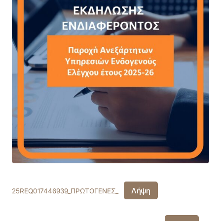
Λήψη
25REQ017446939_ΠΡΩΤΟΓΕΝΕΣ_