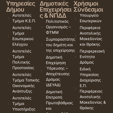
Υπηρεσίες
Δημοτικές
Χρήσιμοι
Δήμου
Επιχειρήσει
Σύνδεσμοι
ς & ΝΠΔΔ
Αυτοτελές
Υπουργείο
Τμήμα Κ.Ε.Π.
Εσωτερικών
Πολιτιστικός
Οργανισμός –
Αυτοτελές
Περιφέρεια
ΦΤΜΜ
Τμήμα
Ανατολικής
Εσωτερικού
Μακεδονίας
Συμπαραστάτης
Ελέγχου
και Θράκης
του δημότη και
της επιχείρησης
Αυτοτελές
Περιφερειακή
Τμήμα
Ενότητα
Δημοτική
Πολιτικής
Δράμας
Επιχείρηση
Προστασίας
Ύδρευσης –
Ειδική
Αποχέτευσης
Αυτοτελές
Υπηρεσίας
Δράμας
Τμήμα Τοπικής
Διαχείρισης
(ΔΕΥΑΔ)
Οικονομικής
Ε.Π.
Ανάπτυξης
Περιφέρειας
Δημοτική
Ανατολικής
Επιτροπή
Αυτοτελές
Μακεδονίας &
Πρωτοβάθμιας
Τμήμα
Θράκης
και
Υποστήριξης