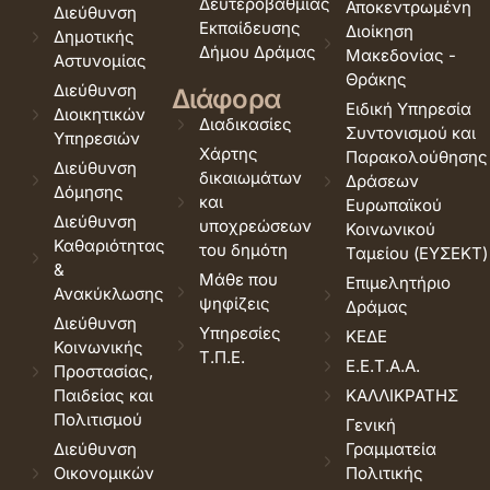
Δευτεροβάθμιας
Αποκεντρωμένη
Διεύθυνση
Εκπαίδευσης
Διοίκηση
Δημοτικής
Δήμου Δράμας
Μακεδονίας -
Αστυνομίας
Θράκης
Διεύθυνση
Διάφορα
Ειδική Υπηρεσία
Διοικητικών
Διαδικασίες
Συντονισμού και
Υπηρεσιών
Χάρτης
Παρακολούθησης
Διεύθυνση
δικαιωμάτων
Δράσεων
Δόμησης
και
Ευρωπαϊκού
Διεύθυνση
υποχρεώσεων
Κοινωνικού
Καθαριότητας
του δημότη
Ταμείου (ΕΥΣΕΚΤ)
&
Μάθε που
Επιμελητήριο
Ανακύκλωσης
ψηφίζεις
Δράμας
Διεύθυνση
Υπηρεσίες
ΚΕΔΕ
Κοινωνικής
Τ.Π.Ε.
Ε.Ε.Τ.Α.Α.
Προστασίας,
Παιδείας και
ΚΑΛΛΙΚΡΑΤΗΣ
Πολιτισμού
Γενική
Διεύθυνση
Γραμματεία
Οικονομικών
Πολιτικής