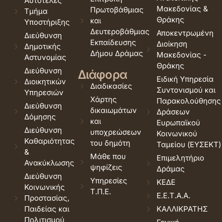
Αυτοτελές
Μακεδονίας &
Πρωτοβάθμιας
Τμήμα
Θράκης
και
Υποστήριξης
Δευτεροβάθμιας
Αποκεντρωμένη
Διεύθυνση
Εκπαίδευσης
Διοίκηση
Δημοτικής
Δήμου Δράμας
Μακεδονίας -
Αστυνομίας
Θράκης
Διεύθυνση
Διάφορα
Ειδική Υπηρεσία
Διοικητικών
Διαδικασίες
Συντονισμού και
Υπηρεσιών
Χάρτης
Παρακολούθησης
Διεύθυνση
δικαιωμάτων
Δράσεων
Δόμησης
και
Ευρωπαϊκού
Διεύθυνση
υποχρεώσεων
Κοινωνικού
Καθαριότητας
του δημότη
Ταμείου (ΕΥΣΕΚΤ)
&
Μάθε που
Επιμελητήριο
Ανακύκλωσης
ψηφίζεις
Δράμας
Διεύθυνση
Υπηρεσίες
ΚΕΔΕ
Κοινωνικής
Τ.Π.Ε.
Ε.Ε.Τ.Α.Α.
Προστασίας,
Παιδείας και
ΚΑΛΛΙΚΡΑΤΗΣ
Πολιτισμού