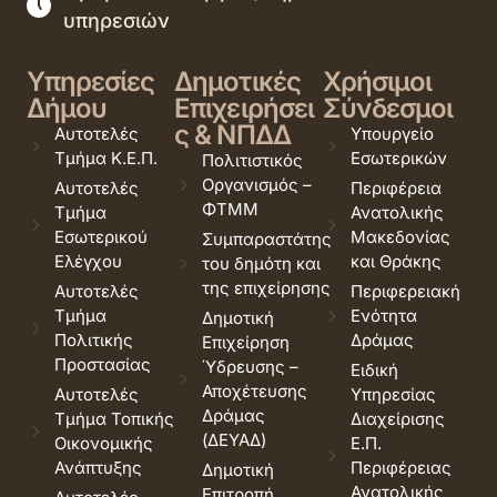
υπηρεσιών
Υπηρεσίες
Δημοτικές
Χρήσιμοι
Δήμου
Επιχειρήσει
Σύνδεσμοι
ς & ΝΠΔΔ
Αυτοτελές
Υπουργείο
Τμήμα Κ.Ε.Π.
Εσωτερικών
Πολιτιστικός
Οργανισμός –
Αυτοτελές
Περιφέρεια
ΦΤΜΜ
Τμήμα
Ανατολικής
Εσωτερικού
Μακεδονίας
Συμπαραστάτης
Ελέγχου
και Θράκης
του δημότη και
της επιχείρησης
Αυτοτελές
Περιφερειακή
Τμήμα
Ενότητα
Δημοτική
Πολιτικής
Δράμας
Επιχείρηση
Προστασίας
Ύδρευσης –
Ειδική
Αποχέτευσης
Αυτοτελές
Υπηρεσίας
Δράμας
Τμήμα Τοπικής
Διαχείρισης
(ΔΕΥΑΔ)
Οικονομικής
Ε.Π.
Ανάπτυξης
Περιφέρειας
Δημοτική
Ανατολικής
Επιτροπή