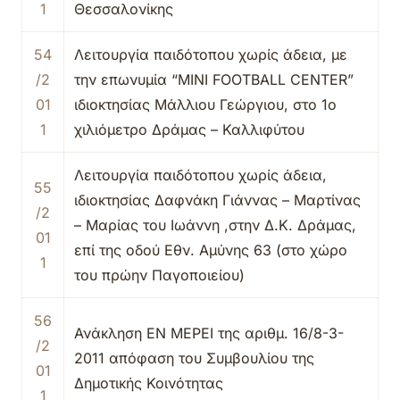
1
Θεσσαλονίκης
54
Λειτουργία παιδότοπου χωρίς άδεια, με
/2
την επωνυμία “MINI FOOTBALL CENTER”
01
ιδιοκτησίας Μάλλιου Γεώργιου, στο 1ο
1
χιλιόμετρο Δράμας – Καλλιφύτου
Λειτουργία παιδότοπου χωρίς άδεια,
55
ιδιοκτησίας Δαφνάκη Γιάννας – Μαρτίνας
/2
– Μαρίας του Ιωάννη ,στην Δ.Κ. Δράμας,
01
επί της οδού Εθν. Αμύνης 63 (στο χώρο
1
του πρώην Παγοποιείου)
56
Ανάκληση ΕΝ ΜΕΡΕΙ της αριθμ. 16/8-3-
/2
2011 απόφαση του Συμβουλίου της
01
Δημοτικής Κοινότητας
1