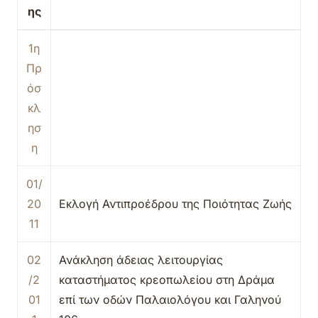
ης
1η
Πρ
όσ
κλ
ησ
η
01/
20
Εκλογή Αντιπροέδρου της Ποιότητας Ζωής
11
02
Ανάκληση άδειας λειτουργίας
/2
καταστήματος κρεοπωλείου στη Δράμα
01
επί των οδών Παλαιολόγου και Γαληνού