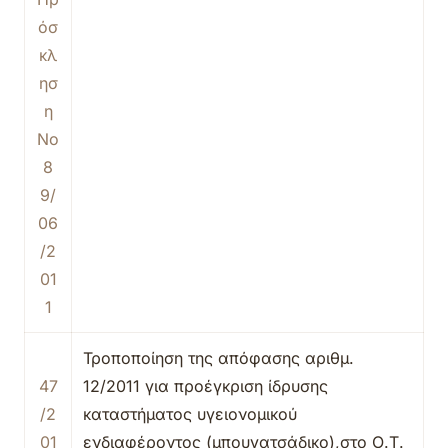
όσ
κλ
ησ
η
Νο
8
9/
06
/2
01
1
Τροποποίηση της απόφασης αριθμ.
47
12/2011 για προέγκριση ίδρυσης
/2
καταστήματος υγειονομικού
01
ενδιαφέροντος (μπουγατσάδικο),στο Ο.Τ.