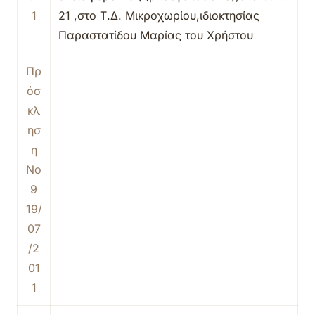
1
21 ,στο Τ.Δ. Μικροχωρίου,ιδιοκτησίας
Παραστατίδου Μαρίας του Χρήστου
Πρ
όσ
κλ
ησ
η
Νο
9
19/
07
/2
01
1