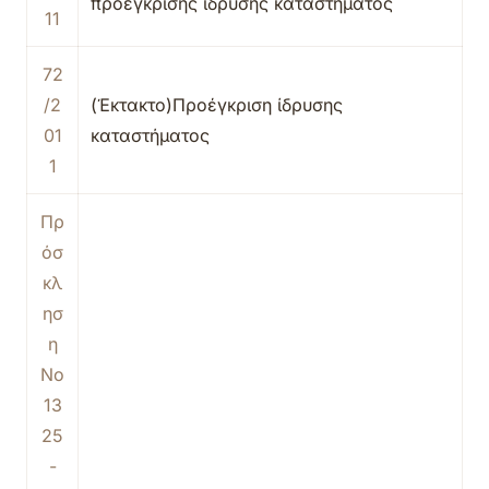
προέγκρισης ίδρυσης καταστήματος
11
72
/2
(Έκτακτο)Προέγκριση ίδρυσης
01
καταστήματος
1
Πρ
όσ
κλ
ησ
η
Νο
13
25
-