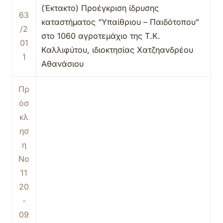
(Έκτακτο) Προέγκριση ίδρυσης
63
καταστήματος “Υπαίθριου – Παιδότοπου”
/2
στο 1060 αγροτεμάχιο της Τ.Κ.
01
Καλλιφύτου, ιδιοκτησίας Χατζηανδρέου
1
Αθανάσιου
Πρ
όσ
κλ
ησ
η
Νο
11
20
-
09