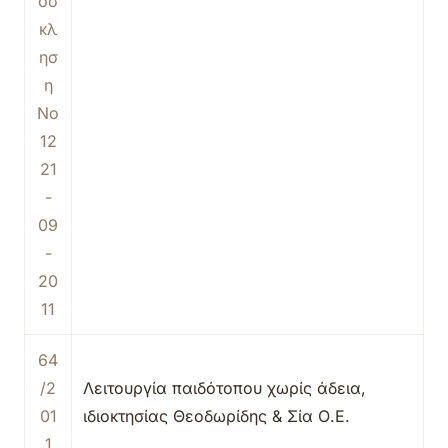
όσ
κλ
ησ
η
Νο
12
21
-
09
-
20
11
64
/2
Λειτουργία παιδότοπου χωρίς άδεια,
01
ιδιοκτησίας Θεοδωρίδης & Σία Ο.Ε.
1