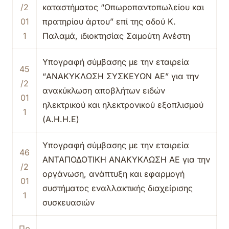
/2
καταστήματος “Οπωροπαντοπωλείου και
01
πρατηρίου άρτου” επί της οδού Κ.
1
Παλαμά, ιδιοκτησίας Σαμούτη Ανέστη
Υπογραφή σύμβασης με την εταιρεία
45
“ΑΝΑΚΥΚΛΩΣΗ ΣΥΣΚΕΥΩΝ ΑΕ” για την
/2
ανακύκλωση αποβλήτων ειδών
01
ηλεκτρικού και ηλεκτρονικού εξοπλισμού
1
(Α.Η.Η.Ε)
Υπογραφή σύμβασης με την εταιρεία
46
ΑΝΤΑΠΟΔΟΤΙΚΗ ΑΝΑΚΥΚΛΩΣΗ ΑΕ για την
/2
οργάνωση, ανάπτυξη και εφαρμογή
01
συστήματος εναλλακτικής διαχείρισης
1
συσκευασιών
Πρ