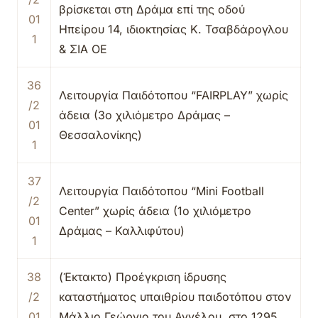
βρίσκεται στη Δράμα επί της οδού
01
Ηπείρου 14, ιδιοκτησίας Κ. Τσαβδάρογλου
1
& ΣΙΑ ΟΕ
36
Λειτουργία Παιδότοπου “FAIRPLAY” χωρίς
/2
άδεια (3ο χιλιόμετρο Δράμας –
01
Θεσσαλονίκης)
1
37
Λειτουργία Παιδότοπου “Mini Football
/2
Center” χωρίς άδεια (1ο χιλιόμετρο
01
Δράμας – Καλλιφύτου)
1
38
(Έκτακτο) Προέγκριση ίδρυσης
/2
καταστήματος υπαιθρίου παιδοτόπου στον
01
Μάλλιο Γεώργιο του Αγγέλου, στο 1295