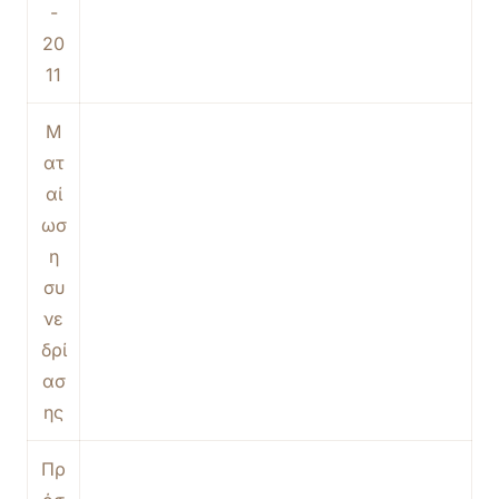
-
20
11
Μ
ατ
αί
ωσ
η
συ
νε
δρί
ασ
ης
Πρ