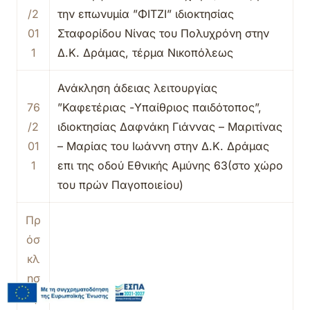
/2
την επωνυμία ”ΦΙΤΖΙ” ιδιοκτησίας
01
Σταφορίδου Νίνας του Πολυχρόνη στην
1
Δ.Κ. Δράμας, τέρμα Νικοπόλεως
Ανάκληση άδειας λειτουργίας
76
”Καφετέριας -Υπαίθριος παιδότοπος”,
/2
ιδιοκτησίας Δαφνάκη Γιάννας – Μαριτίνας
01
– Μαρίας του Ιωάννη στην Δ.Κ. Δράμας
1
επι της οδού Εθνικής Αμύνης 63(στο χώρο
του πρών Παγοποιείου)
Πρ
όσ
κλ
ησ
η