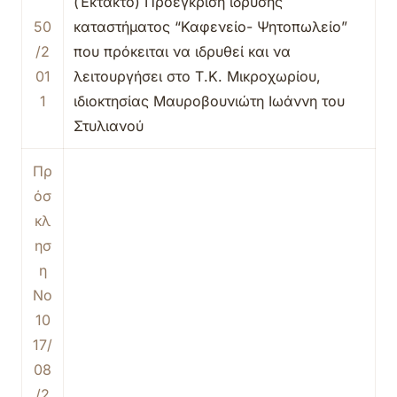
(Έκτακτο) Προέγκριση ίδρυσης
50
καταστήματος “Καφενείο- Ψητοπωλείο”
/2
που πρόκειται να ιδρυθεί και να
01
λειτουργήσει στο Τ.Κ. Μικροχωρίου,
1
ιδιοκτησίας Μαυροβουνιώτη Ιωάννη του
Στυλιανού
Πρ
όσ
κλ
ησ
η
Νο
10
17/
08
/2