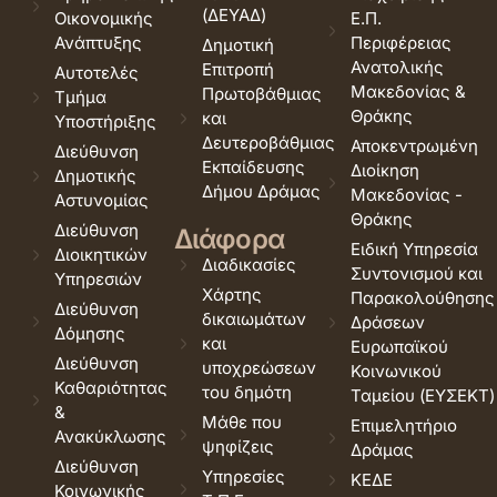
(ΔΕΥΑΔ)
Οικονομικής
Ε.Π.
Ανάπτυξης
Περιφέρειας
Δημοτική
Ανατολικής
Επιτροπή
Αυτοτελές
Μακεδονίας &
Πρωτοβάθμιας
Τμήμα
Θράκης
και
Υποστήριξης
Δευτεροβάθμιας
Αποκεντρωμένη
Διεύθυνση
Εκπαίδευσης
Διοίκηση
Δημοτικής
Δήμου Δράμας
Μακεδονίας -
Αστυνομίας
Θράκης
Διεύθυνση
Διάφορα
Ειδική Υπηρεσία
Διοικητικών
Διαδικασίες
Συντονισμού και
Υπηρεσιών
Χάρτης
Παρακολούθησης
Διεύθυνση
δικαιωμάτων
Δράσεων
Δόμησης
και
Ευρωπαϊκού
Διεύθυνση
υποχρεώσεων
Κοινωνικού
Καθαριότητας
του δημότη
Ταμείου (ΕΥΣΕΚΤ)
&
Μάθε που
Επιμελητήριο
Ανακύκλωσης
ψηφίζεις
Δράμας
Διεύθυνση
Υπηρεσίες
ΚΕΔΕ
Κοινωνικής