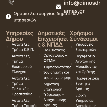
info@dimosdr
amas.gr
Ωράριο λειτουργίας δημοτικών
υπηρεσιών
Υπηρεσίες
Δημοτικές
Χρήσιμοι
Δήμου
Επιχειρήσει
Σύνδεσμοι
ς & ΝΠΔΔ
Αυτοτελές
Υπουργείο
Τμήμα Κ.Ε.Π.
Εσωτερικών
Πολιτιστικός
Οργανισμός –
Αυτοτελές
Περιφέρεια
ΦΤΜΜ
Τμήμα
Ανατολικής
Εσωτερικού
Μακεδονίας
Συμπαραστάτης
Ελέγχου
και Θράκης
του δημότη και
της επιχείρησης
Αυτοτελές
Περιφερειακή
Τμήμα
Ενότητα
Δημοτική
Πολιτικής
Δράμας
Επιχείρηση
Προστασίας
Ύδρευσης –
Ειδική
Αποχέτευσης
Αυτοτελές
Υπηρεσίας
Δράμας
Τμήμα Τοπικής
Διαχείρισης