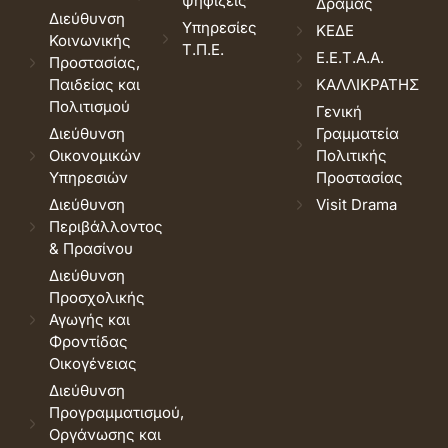
ψηφίζεις
Δράμας
Διεύθυνση
Υπηρεσίες
ΚΕΔΕ
Κοινωνικής
Τ.Π.Ε.
Ε.Ε.Τ.Α.Α.
Προστασίας,
Παιδείας και
ΚΑΛΛΙΚΡΑΤΗΣ
Πολιτισμού
Γενική
Διεύθυνση
Γραμματεία
Οικονομικών
Πολιτικής
Υπηρεσιών
Προστασίας
Διεύθυνση
Visit Drama
Περιβάλλοντος
& Πρασίνου
Διεύθυνση
Προσχολικής
Αγωγής και
Φροντίδας
Οικογένειας
Διεύθυνση
Προγραμματισμού,
Οργάνωσης και