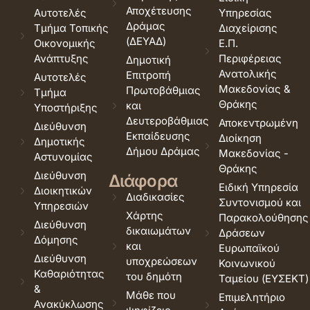
Αποχέτευσης
Αυτοτελές
Υπηρεσίας
Δράμας
Τμήμα Τοπικής
Διαχείρισης
(ΔΕΥΑΔ)
Οικονομικής
Ε.Π.
Ανάπτυξης
Περιφέρειας
Δημοτική
Ανατολικής
Επιτροπή
Αυτοτελές
Μακεδονίας &
Πρωτοβάθμιας
Τμήμα
Θράκης
και
Υποστήριξης
Δευτεροβάθμιας
Αποκεντρωμένη
Διεύθυνση
Εκπαίδευσης
Διοίκηση
Δημοτικής
Δήμου Δράμας
Μακεδονίας -
Αστυνομίας
Θράκης
Διεύθυνση
Διάφορα
Ειδική Υπηρεσία
Διοικητικών
Διαδικασίες
Συντονισμού και
Υπηρεσιών
Χάρτης
Παρακολούθησης
Διεύθυνση
δικαιωμάτων
Δράσεων
Δόμησης
και
Ευρωπαϊκού
Διεύθυνση
υποχρεώσεων
Κοινωνικού
Καθαριότητας
του δημότη
Ταμείου (ΕΥΣΕΚΤ)
&
Μάθε που
Επιμελητήριο
Ανακύκλωσης