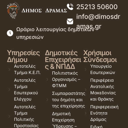
25213 50600
info@dimosdr
amas.gr
Ωράριο λειτουργίας δημοτικών
υπηρεσιών
Υπηρεσίες
Δημοτικές
Χρήσιμοι
Δήμου
Επιχειρήσει
Σύνδεσμοι
ς & ΝΠΔΔ
Αυτοτελές
Υπουργείο
Τμήμα Κ.Ε.Π.
Εσωτερικών
Πολιτιστικός
Οργανισμός –
Αυτοτελές
Περιφέρεια
ΦΤΜΜ
Τμήμα
Ανατολικής
Εσωτερικού
Μακεδονίας
Συμπαραστάτης
Ελέγχου
και Θράκης
του δημότη και
της επιχείρησης
Αυτοτελές
Περιφερειακή
Τμήμα
Ενότητα
Δημοτική
Πολιτικής
Δράμας
Επιχείρηση
Προστασίας
Ύδρευσης –
Ειδική