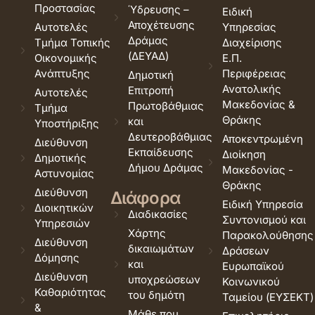
Προστασίας
Ύδρευσης –
Ειδική
Αποχέτευσης
Αυτοτελές
Υπηρεσίας
Δράμας
Τμήμα Τοπικής
Διαχείρισης
(ΔΕΥΑΔ)
Οικονομικής
Ε.Π.
Ανάπτυξης
Περιφέρειας
Δημοτική
Ανατολικής
Επιτροπή
Αυτοτελές
Μακεδονίας &
Πρωτοβάθμιας
Τμήμα
Θράκης
και
Υποστήριξης
Δευτεροβάθμιας
Αποκεντρωμένη
Διεύθυνση
Εκπαίδευσης
Διοίκηση
Δημοτικής
Δήμου Δράμας
Μακεδονίας -
Αστυνομίας
Θράκης
Διεύθυνση
Διάφορα
Ειδική Υπηρεσία
Διοικητικών
Διαδικασίες
Συντονισμού και
Υπηρεσιών
Χάρτης
Παρακολούθησης
Διεύθυνση
δικαιωμάτων
Δράσεων
Δόμησης
και
Ευρωπαϊκού
Διεύθυνση
υποχρεώσεων
Κοινωνικού
Καθαριότητας
του δημότη
Ταμείου (ΕΥΣΕΚΤ)
&
Μάθε που