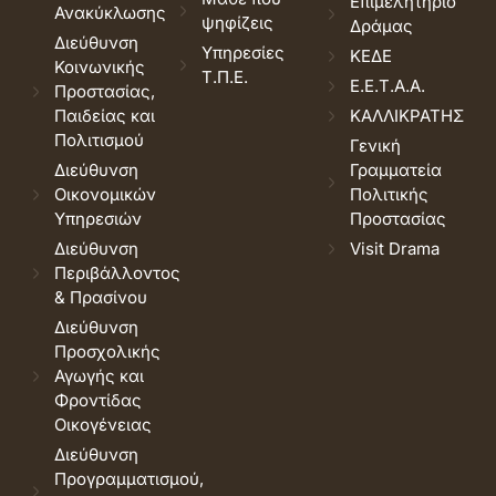
Επιμελητήριο
Ανακύκλωσης
ψηφίζεις
Δράμας
Διεύθυνση
Υπηρεσίες
ΚΕΔΕ
Κοινωνικής
Τ.Π.Ε.
Ε.Ε.Τ.Α.Α.
Προστασίας,
Παιδείας και
ΚΑΛΛΙΚΡΑΤΗΣ
Πολιτισμού
Γενική
Διεύθυνση
Γραμματεία
Οικονομικών
Πολιτικής
Υπηρεσιών
Προστασίας
Διεύθυνση
Visit Drama
Περιβάλλοντος
& Πρασίνου
Διεύθυνση
Προσχολικής
Αγωγής και
Φροντίδας
Οικογένειας
Διεύθυνση
Προγραμματισμού,