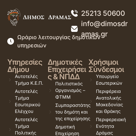
25213 50600
info@dimosdr
amas.gr
Ωράριο λειτουργίας δημοτικών
υπηρεσιών
Υπηρεσίες
Δημοτικές
Χρήσιμοι
Δήμου
Επιχειρήσει
Σύνδεσμοι
ς & ΝΠΔΔ
Αυτοτελές
Υπουργείο
Τμήμα Κ.Ε.Π.
Εσωτερικών
Πολιτιστικός
Οργανισμός –
Αυτοτελές
Περιφέρεια
ΦΤΜΜ
Τμήμα
Ανατολικής
Εσωτερικού
Μακεδονίας
Συμπαραστάτης
Ελέγχου
και Θράκης
του δημότη και
της επιχείρησης
Αυτοτελές
Περιφερειακή
Τμήμα
Ενότητα
Δημοτική
Πολιτικής
Δράμας
Επιχείρηση