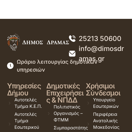
25213 50600
info@dimosdr
amas.gr
Ωράριο λειτουργίας δημοτικών
υπηρεσιών
Υπηρεσίες
Δημοτικές
Χρήσιμοι
Δήμου
Επιχειρήσει
Σύνδεσμοι
ς & ΝΠΔΔ
Αυτοτελές
Υπουργείο
Τμήμα Κ.Ε.Π.
Εσωτερικών
Πολιτιστικός
Οργανισμός –
Αυτοτελές
Περιφέρεια
ΦΤΜΜ
Τμήμα
Ανατολικής
Εσωτερικού
Μακεδονίας
Συμπαραστάτης