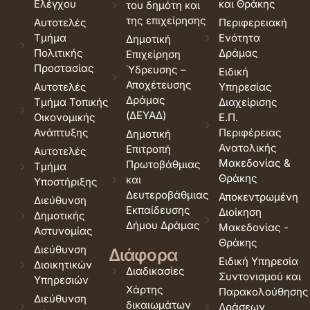
Ελέγχου
και Θράκης
του δημότη και
της επιχείρησης
Αυτοτελές
Περιφερειακή
Τμήμα
Ενότητα
Δημοτική
Πολιτικής
Δράμας
Επιχείρηση
Προστασίας
Ύδρευσης –
Ειδική
Αποχέτευσης
Αυτοτελές
Υπηρεσίας
Δράμας
Τμήμα Τοπικής
Διαχείρισης
(ΔΕΥΑΔ)
Οικονομικής
Ε.Π.
Ανάπτυξης
Περιφέρειας
Δημοτική
Ανατολικής
Επιτροπή
Αυτοτελές
Μακεδονίας &
Πρωτοβάθμιας
Τμήμα
Θράκης
και
Υποστήριξης
Δευτεροβάθμιας
Αποκεντρωμένη
Διεύθυνση
Εκπαίδευσης
Διοίκηση
Δημοτικής
Δήμου Δράμας
Μακεδονίας -
Αστυνομίας
Θράκης
Διεύθυνση
Διάφορα
Ειδική Υπηρεσία
Διοικητικών
Διαδικασίες
Συντονισμού και
Υπηρεσιών
Χάρτης
Παρακολούθησης
Διεύθυνση
δικαιωμάτων
Δράσεων