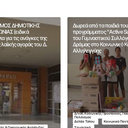
ΜΟΣ ΔΗΜΟΤΙΚΗΣ
Δωρεά από τα παιδιά του
ΝΙΑΣ (ειδικά
προγράμματος “Active 
α για τις ανάγκες της
του Γυμναστικού Συλλόγ
 λαϊκής αγοράς του Δ.
Δράμας στο Κοινωνικό 
Αλληλεγγύης
Δ/νση Κοινωνικής Προστασίας, Παι
Πολιτισμού
Δελτία Τύπου
Κοινωνικό Παν
ικής & Οικονομικής Ανάπτυξης
Σημαντικά