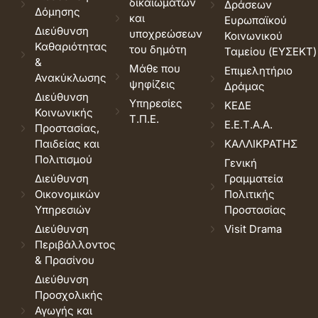
δικαιωμάτων
Δράσεων
Δόμησης
και
Ευρωπαϊκού
Διεύθυνση
υποχρεώσεων
Κοινωνικού
Καθαριότητας
του δημότη
Ταμείου (ΕΥΣΕΚΤ)
&
Μάθε που
Επιμελητήριο
Ανακύκλωσης
ψηφίζεις
Δράμας
Διεύθυνση
Υπηρεσίες
ΚΕΔΕ
Κοινωνικής
Τ.Π.Ε.
Ε.Ε.Τ.Α.Α.
Προστασίας,
Παιδείας και
ΚΑΛΛΙΚΡΑΤΗΣ
Πολιτισμού
Γενική
Διεύθυνση
Γραμματεία
Οικονομικών
Πολιτικής
Υπηρεσιών
Προστασίας
Διεύθυνση
Visit Drama
Περιβάλλοντος
& Πρασίνου
Διεύθυνση
Προσχολικής
Αγωγής και