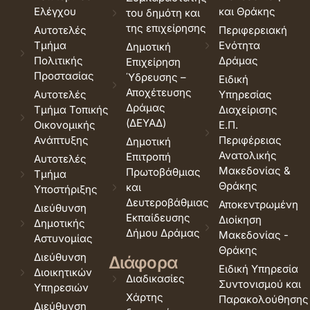
Ελέγχου
και Θράκης
του δημότη και
της επιχείρησης
Αυτοτελές
Περιφερειακή
Τμήμα
Ενότητα
Δημοτική
Πολιτικής
Δράμας
Επιχείρηση
Προστασίας
Ύδρευσης –
Ειδική
Αποχέτευσης
Αυτοτελές
Υπηρεσίας
Δράμας
Τμήμα Τοπικής
Διαχείρισης
(ΔΕΥΑΔ)
Οικονομικής
Ε.Π.
Ανάπτυξης
Περιφέρειας
Δημοτική
Ανατολικής
Επιτροπή
Αυτοτελές
Μακεδονίας &
Πρωτοβάθμιας
Τμήμα
Θράκης
και
Υποστήριξης
Δευτεροβάθμιας
Αποκεντρωμένη
Διεύθυνση
Εκπαίδευσης
Διοίκηση
Δημοτικής
Δήμου Δράμας
Μακεδονίας -
Αστυνομίας
Θράκης
Διεύθυνση
Διάφορα
Ειδική Υπηρεσία
Διοικητικών
Διαδικασίες
Συντονισμού και
Υπηρεσιών
Χάρτης
Παρακολούθησης
Διεύθυνση