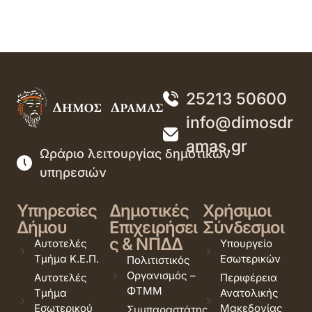
25213 50600
info@dimosdr
amas.gr
Ωράριο λειτουργίας δημοτικών
υπηρεσιών
Υπηρεσίες
Δημοτικές
Χρήσιμοι
Δήμου
Επιχειρήσει
Σύνδεσμοι
ς & ΝΠΔΔ
Αυτοτελές
Υπουργείο
Τμήμα Κ.Ε.Π.
Εσωτερικών
Πολιτιστικός
Οργανισμός –
Αυτοτελές
Περιφέρεια
ΦΤΜΜ
Τμήμα
Ανατολικής
Εσωτερικού
Μακεδονίας
Συμπαραστάτης