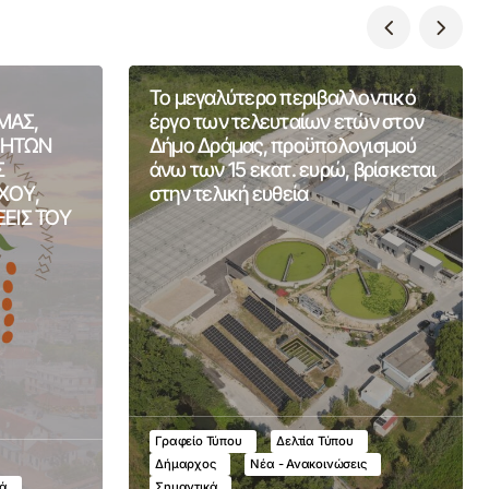
Το μεγαλύτερο περιβαλλοντικό
ΜΑΣ,
έργο των τελευταίων ετών στον
ΤΗΤΩΝ
Δήμο Δράμας, προϋπολογισμού
Σ
άνω των 15 εκατ. ευρώ, βρίσκεται
ΧΟΥ,
στην τελική ευθεία
ΞΕΙΣ ΤΟΥ
Γραφείο Τύπου
Δελτία Τύπου
Δήμαρχος
Νέα - Ανακοινώσεις
κά
Σημαντικά