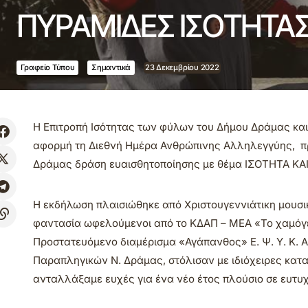
ΠΥΡΑΜΙΔΕΣ ΙΣΟΤΗΤΑΣ
Γραφείο Τύπου
Σημαντικά
23 Δεκεμβρίου 2022
Η Επιτροπή Ισότητας των φύλων του Δήμου Δράμας και
αφορμή τη Διεθνή Ημέρα Ανθρώπινης Αλληλεγγύης, πρα
Δράμας δράση ευαισθητοποίησης με θέμα ΙΣΟΤΗΤΑ ΚΑ
Η εκδήλωση πλαισιώθηκε από Χριστουγεννιάτικη μουσ
φαντασία ωφελούμενοι από το ΚΔΑΠ – ΜΕΑ «Το χαμόγελ
Προστατευόμενο διαμέρισμα «Αγάπανθος» Ε. Ψ. Υ. Κ. 
Παραπληγικών Ν. Δράμας, στόλισαν με ιδιόχειρες κατα
ανταλλάξαμε ευχές για ένα νέο έτος πλούσιο σε ευτυχ