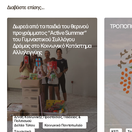
Διαβάστε επίσης...
Δωρεά από τα παιδιά του θερινού
ΤΡΟΠΟΠΟ
προγράμματος “Active Summer”
του Γυμναστικού Συλλόγου
Δράμας στο Κοινωνικό Κατάστημα
Αλληλεγγύης
Δ/νση Κοινωνικής Προστασίας, Παιδείας &
Πολιτισμού
Δελτία Τύπου
Κοινωνικό Παντοπωλείο
Σημαντικά
ΚΕΠ
Ση