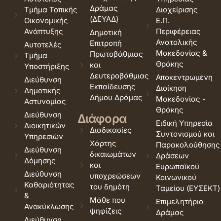
Δράμας
Τμήμα Τοπικής
Διαχείρισης
(ΔΕΥΑΔ)
Οικονομικής
Ε.Π.
Ανάπτυξης
Περιφέρειας
Δημοτική
Ανατολικής
Επιτροπή
Αυτοτελές
Μακεδονίας &
Πρωτοβάθμιας
Τμήμα
Θράκης
και
Υποστήριξης
Δευτεροβάθμιας
Αποκεντρωμένη
Διεύθυνση
Εκπαίδευσης
Διοίκηση
Δημοτικής
Δήμου Δράμας
Μακεδονίας -
Αστυνομίας
Θράκης
Διεύθυνση
Διάφορα
Ειδική Υπηρεσία
Διοικητικών
Διαδικασίες
Συντονισμού και
Υπηρεσιών
Χάρτης
Παρακολούθησης
Διεύθυνση
δικαιωμάτων
Δράσεων
Δόμησης
και
Ευρωπαϊκού
Διεύθυνση
υποχρεώσεων
Κοινωνικού
Καθαριότητας
του δημότη
Ταμείου (ΕΥΣΕΚΤ)
&
Μάθε που
Επιμελητήριο
Ανακύκλωσης
ψηφίζεις
Δράμας
Διεύθυνση