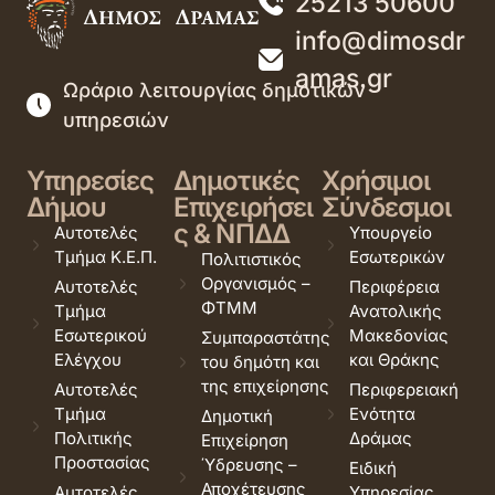
25213 50600
info@dimosdr
amas.gr
Ωράριο λειτουργίας δημοτικών
υπηρεσιών
Υπηρεσίες
Δημοτικές
Χρήσιμοι
Δήμου
Επιχειρήσει
Σύνδεσμοι
ς & ΝΠΔΔ
Αυτοτελές
Υπουργείο
Τμήμα Κ.Ε.Π.
Εσωτερικών
Πολιτιστικός
Οργανισμός –
Αυτοτελές
Περιφέρεια
ΦΤΜΜ
Τμήμα
Ανατολικής
Εσωτερικού
Μακεδονίας
Συμπαραστάτης
Ελέγχου
και Θράκης
του δημότη και
της επιχείρησης
Αυτοτελές
Περιφερειακή
Τμήμα
Ενότητα
Δημοτική
Πολιτικής
Δράμας
Επιχείρηση
Προστασίας
Ύδρευσης –
Ειδική
Αποχέτευσης
Αυτοτελές
Υπηρεσίας