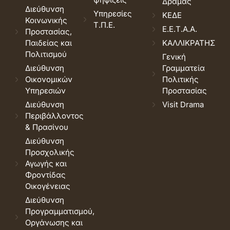
Δράμας
Διεύθυνση
Υπηρεσίες
ΚΕΔΕ
Κοινωνικής
Τ.Π.Ε.
Ε.Ε.Τ.Α.Α.
Προστασίας,
Παιδείας και
ΚΑΛΛΙΚΡΑΤΗΣ
Πολιτισμού
Γενική
Διεύθυνση
Γραμματεία
Οικονομικών
Πολιτικής
Υπηρεσιών
Προστασίας
Διεύθυνση
Visit Drama
Περιβάλλοντος
& Πρασίνου
Διεύθυνση
Προσχολικής
Αγωγής και
Φροντίδας
Οικογένειας
Διεύθυνση
Προγραμματισμού,
Οργάνωσης και