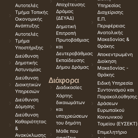
Αποχέτευσης
Αυτοτελές
Υπηρεσίας
Δράμας
Τμήμα Τοπικής
Διαχείρισης
(ΔΕΥΑΔ)
Οικονομικής
Ε.Π.
Ανάπτυξης
Περιφέρειας
Δημοτική
Ανατολικής
Επιτροπή
Αυτοτελές
Μακεδονίας &
Πρωτοβάθμιας
Τμήμα
Θράκης
και
Υποστήριξης
Δευτεροβάθμιας
Αποκεντρωμένη
Διεύθυνση
Εκπαίδευσης
Διοίκηση
Δημοτικής
Δήμου Δράμας
Μακεδονίας -
Αστυνομίας
Θράκης
Διεύθυνση
Διάφορα
Ειδική Υπηρεσία
Διοικητικών
Διαδικασίες
Συντονισμού και
Υπηρεσιών
Χάρτης
Παρακολούθησης
Διεύθυνση
δικαιωμάτων
Δράσεων
Δόμησης
και
Ευρωπαϊκού
Διεύθυνση
υποχρεώσεων
Κοινωνικού
Καθαριότητας
του δημότη
Ταμείου (ΕΥΣΕΚΤ)
&
Μάθε που
Επιμελητήριο
Ανακύκλωσης
ψηφίζεις