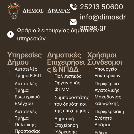
25213 50600
info@dimosdr
amas.gr
Ωράριο λειτουργίας δημοτικών
υπηρεσιών
Υπηρεσίες
Δημοτικές
Χρήσιμοι
Δήμου
Επιχειρήσει
Σύνδεσμοι
ς & ΝΠΔΔ
Αυτοτελές
Υπουργείο
Τμήμα Κ.Ε.Π.
Εσωτερικών
Πολιτιστικός
Οργανισμός –
Αυτοτελές
Περιφέρεια
ΦΤΜΜ
Τμήμα
Ανατολικής
Εσωτερικού
Μακεδονίας
Συμπαραστάτης
Ελέγχου
και Θράκης
του δημότη και
της επιχείρησης
Αυτοτελές
Περιφερειακή
Τμήμα
Ενότητα
Δημοτική
Πολιτικής
Δράμας
Επιχείρηση
Προστασίας
Ύδρευσης –
Ειδική