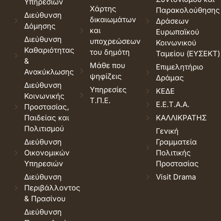
Υπηρεσιών
Χάρτης
Παρακολούθησης
Διεύθυνση
δικαιωμάτων
Δράσεων
Δόμησης
και
Ευρωπαϊκού
Διεύθυνση
υποχρεώσεων
Κοινωνικού
Καθαριότητας
του δημότη
Ταμείου (ΕΥΣΕΚΤ)
&
Μάθε που
Επιμελητήριο
Ανακύκλωσης
ψηφίζεις
Δράμας
Διεύθυνση
Υπηρεσίες
ΚΕΔΕ
Κοινωνικής
Τ.Π.Ε.
Ε.Ε.Τ.Α.Α.
Προστασίας,
Παιδείας και
ΚΑΛΛΙΚΡΑΤΗΣ
Πολιτισμού
Γενική
Διεύθυνση
Γραμματεία
Οικονομικών
Πολιτικής
Υπηρεσιών
Προστασίας
Διεύθυνση
Visit Drama
Περιβάλλοντος
& Πρασίνου
Διεύθυνση