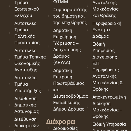
ΦΤΜΜ
Τμήμα
Ανατολικής
Εσωτερικού
Μακεδονίας
Συμπαραστάτης
Ελέγχου
και Θράκης
του δημότη και
της επιχείρησης
Αυτοτελές
Περιφερειακή
Τμήμα
Ενότητα
Δημοτική
Πολιτικής
Δράμας
Επιχείρηση
Προστασίας
Ύδρευσης –
Ειδική
Αποχέτευσης
Αυτοτελές
Υπηρεσίας
Δράμας
Τμήμα Τοπικής
Διαχείρισης
(ΔΕΥΑΔ)
Οικονομικής
Ε.Π.
Ανάπτυξης
Περιφέρειας
Δημοτική
Ανατολικής
Επιτροπή
Αυτοτελές
Μακεδονίας &
Πρωτοβάθμιας
Τμήμα
Θράκης
και
Υποστήριξης
Δευτεροβάθμιας
Αποκεντρωμένη
Διεύθυνση
Εκπαίδευσης
Διοίκηση
Δημοτικής
Δήμου Δράμας
Μακεδονίας -
Αστυνομίας
Θράκης
Διεύθυνση
Διάφορα
Ειδική Υπηρεσία
Διοικητικών
Διαδικασίες
Συντονισμού και