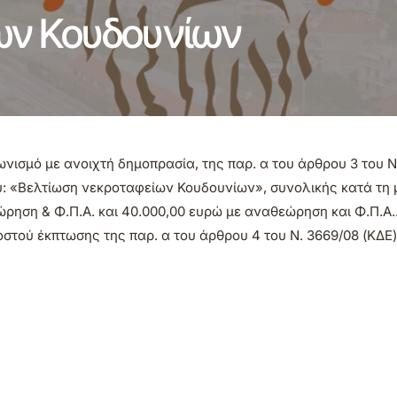
ων Κουδουνίων
νισμό με ανοιχτή δημοπρασία, της παρ. α του άρθρου 3 του Ν
υ: «Βελτίωση νεκροταφείων Κουδουνίων», συνολικής κατά τη 
ηση & Φ.Π.Α. και 40.000,00 ευρώ με αναθεώρηση και Φ.Π.Α..
τού έκπτωσης της παρ. α του άρθρου 4 του Ν. 3669/08 (ΚΔΕ)