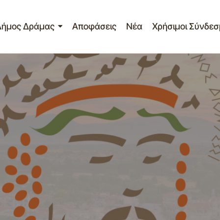
Δήμος Δράμας
Αποφάσεις
Νέα
Χρήσιμοι Σύνδεσ
Βελτίωση νεκροταφείων Κουδουνίω
Διαγωνισμοί - Διακηρύξεις