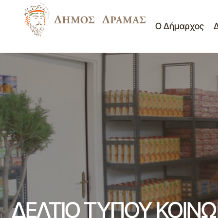
Ο Δήμαρχος
Πίνακας Θεμάτων 18ης/4-6-2024
Δ/νση Κοινωνικής Προσ
Συνεδρίασης Δημοτικής Επιτροπής Δ.
Μη κατηγοριοποιημέν
Δράμας
ΔΕΛΤΙΟ ΤΥΠΟΥ ΚΟΙΝΩ