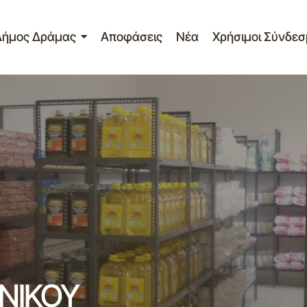
Δήμος Δράμας
Αποφάσεις
Νέα
Χρήσιμοι Σύνδεσ
ΔΕΛΤΙΟ ΤΥΠΟΥ 
τασίας, Παιδείας & Πολιτισμού
Δελτία Τύπου
ΠΑΝΤΟΠΩΛΕΙΟ
ο
Σημαντικά
ΝΙΚΟΥ