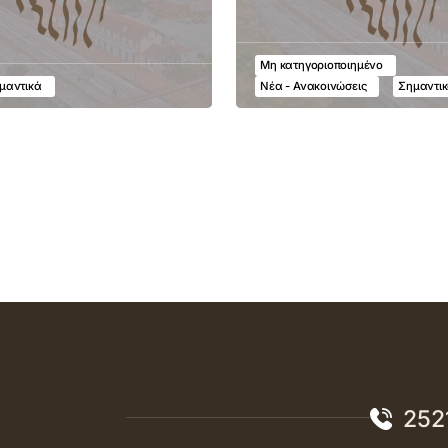
Μη κατηγοριοποιημένο
μαντικά
Νέα - Ανακοινώσεις
Σημαντι
252