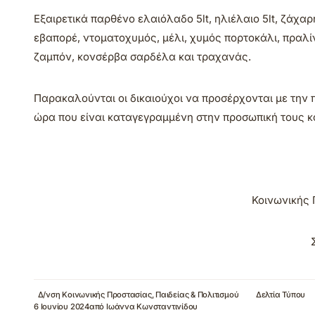
Εξαιρετικά παρθένο ελαιόλαδο 5lt, ηλιέλαιο 5lt, ζάχαρ
εβαπορέ, ντοματοχυμός, μέλι, χυμός πορτοκάλι, πραλ
ζαμπόν, κονσέρβα σαρδέλα και τραχανάς.
Παρακαλούνται οι δικαιούχοι να προσέρχονται με την 
ώρα που είναι καταγεγραμμένη στην προσωπική τους κ
Κοινωνικής 
Δ/νση Κοινωνικής Προστασίας, Παιδείας & Πολιτισμού
Δελτία Τύπου
6 Ιουνίου 2024
από
Ιωάννα Κωνσταντινίδου